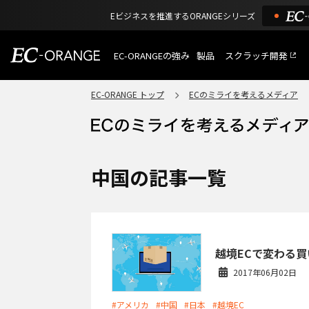
Eビジネスを推進するORANGEシリーズ
EC-ORANGEの強み
製品
スクラッチ開発
EC-ORANGEの強み
選ばれる理由
EC-ORANGE トップ
ECのミライを考えるメディア
特長
ECサイトのリプレイス
課題解決例
機能一覧
外部サービス連携
ショッピングモール型 E
インフラ環境・サポート
費用
マルチテナント、マルチブランド
中国の記事一覧
通販受注対応
ECと通販の連動を可能に
EC運用支援
継続的に結果を出し続けるECサイ
越境ECで変わる
2017年06月02日
#アメリカ
#中国
#日本
#越境EC