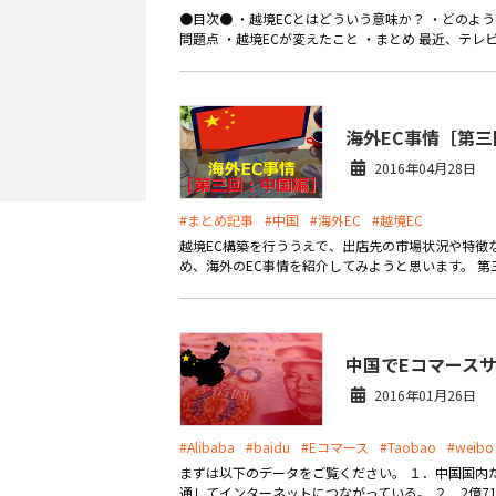
●目次● ・越境ECとはどういう意味か？ ・どのよう
問題点 ・越境ECが変えたこと ・まとめ 最近、テレビ
海外EC事情［第三
2016年04月28日
#まとめ記事
#中国
#海外EC
#越境EC
越境EC構築を行ううえで、出店先の市場状況や特徴
め、海外のEC事情を紹介してみようと思います。 第三
中国でEコマース
2016年01月26日
#Alibaba
#baidu
#Eコマース
#Taobao
#weibo
まずは以下のデータをご覧ください。 １．中国国内だ
通してインターネットにつながっている。 ２．2億71