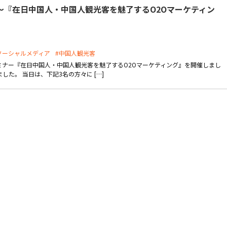
～『在日中国人・中国人観光客を魅了するO2Oマーケティン
ソーシャルメディア
#中国人観光客
、協催セミナー『在日中国人・中国人観光客を魅了するO2Oマーケティング』を開催しまし
た。 当日は、下記3名の方々に […]