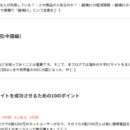
な人が利用している？ ・どの商品が人気なのか？ ・越境ECの経済規模 ・越境ECの
や新聞で「越境EC」という言葉を […]
回:中国編］
などを知っておくことは重要です。 そこで、本ブログでは海外の大手ECサイトをま
回はいまや世界最大のEC大国となった、中 […]
サイトを成功させるための10のポイント
#中国
#人民元
#百度
けで6億3200万のネットユーザーがおり、そのうち5億2700万人は常に携帯電話を
00万人がオンラインで商品購入をして […]