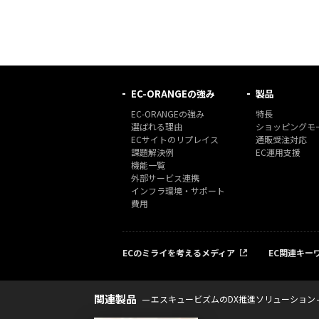
EC-ORANGEの強み
製品
EC-ORANGEの強み
特長
選ばれる理由
ショッピングモー
ECサイトのリプレイス
通販受注対応
課題解決例
EC運用支援
機能一覧
外部サービス連携
インフラ環境・サポート
費用
ECのミライを考えるメディア
EC関連キー
関連製品
エスキュービズムのDX推進ソリューション