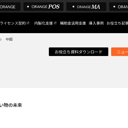
ライセンス契約
内製化支援
補助金活用支援
導入事例
お役立ち記
中国
お役立ち資料ダウンロード
ニュ
C
など
トへ
買い物の未来