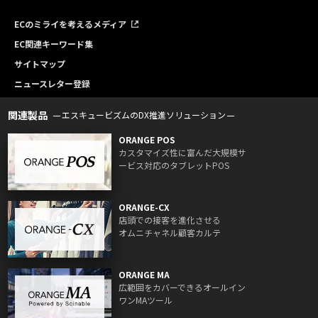
ECのミライを考えるメディア
EC関連キーワード集
サイトマップ
ニュースレター登録
関連製品
エスキュービズムのDX推進ソリューション
ORANGE POS
カスタマイズ性に富んだ大規模サ
ービス対応のタブレットPOS
ORANGE-CX
店頭での接客を進化させる
オムニチャネル顧客カルテ
ORANGE MA
広範囲をカバーできるオールイン
ワンMAツール