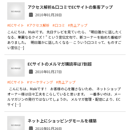
アクセス解析&口コミでECサイトの集客アップ
お役立ち記事
2010年01月28日
#ECサイト
#アクセス解析
#口コミ
#売上アップ
03-6432-0346
電話受付：平日 10:00~17:00
こんにちは、Makiです。 先日テレビを見ていたら、 “明日誰かに話したく
なる、華麗なるクイズ！” という宣伝文句で、新コーナーを始めた番組が
ありました。 明日誰かに話したくなる… こういう口コミって、ものすご
お問い合わせ
い宣伝 […]
ECサイトのメルマガ購読率は7割超
2010年01月27日
#ECサイト
#マーケティング
#売上アップ
こんにちは、Makiです！ お客様の心を離さないため、 ネットショップ
オーナー様は日々工夫をこらしていると思います。 一番多いのは、メー
ルマガジンの発行ではないでしょうか。 メルマガ管理・配信により、EC
サイ […]
ネット上にショッピングモールを構築
2010年01月26日