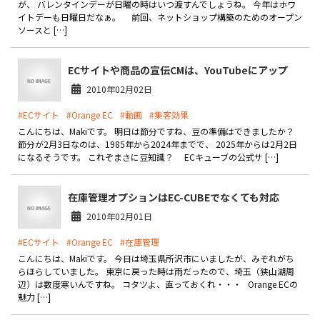
が、 バレンタインデーが日曜の時はいつ渡すんでしょうね。 今年はホワ
製品
イトデーも日曜日だなぁ。 前回、ネットショップ構築のためのオープン
ソースと […]
特長
ECサイトや商品の宣伝CMは、YouTubeにアップ
ショッピングモール型 EC
マルチテナント、マルチブランドなど
2010年02月02日
通販受注対応
#ECサイト
#Orange EC
#動画
#集客効果
ECと通販の連動を可能に
こんにちは、Makiです。 明日は節分ですね、豆の準備はできましたか？
節分が2月3日なのは、1985年から2024年までで、 2025年からは2月2日
EC運用支援
になるそうです。 これぞまさに豆知識？ ECキューブの公式サ […]
継続的に結果を出し続けるECサイトへ
スクラッチ開発
在庫管理オプションはEC-CUBEでなくても対応
2010年02月01日
ライセンス契約
#ECサイト
#Orange EC
#在庫管理
内製化支援
こんにちは、Makiです。 今日は埼玉県所沢市にいましたが、みぞれがち
らほらしていました。 東京に戻った時は雨だったので、埼玉（狭山湖周
補助金活用支援
辺）は数度寒いんですね。 コタツよ、直っておくれ・・・ Orange ECの
魅力 […]
導入事例