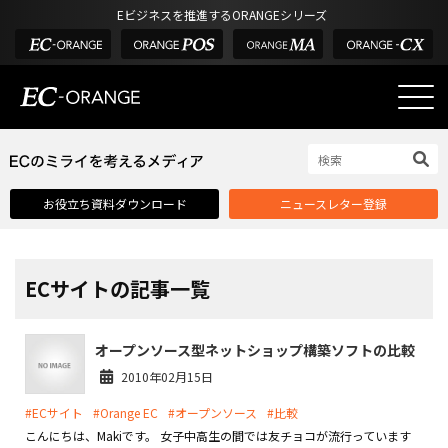
Eビジネスを推進するORANGEシリーズ
EC-ORANGEの強み
EC-ORANGEの強み
お役立ち資料ダウンロード
ニュースレター登録
選ばれる理由
ECサイトのリプレイス
課題解決例
ECサイトの記事一覧
機能一覧
オープンソース型ネットショップ構築ソフトの比較
外部サービス連携
2010年02月15日
インフラ環境・サポート
#ECサイト
#Orange EC
#オープンソース
#比較
費用
こんにちは、Makiです。 女子中高生の間では友チョコが流行っています