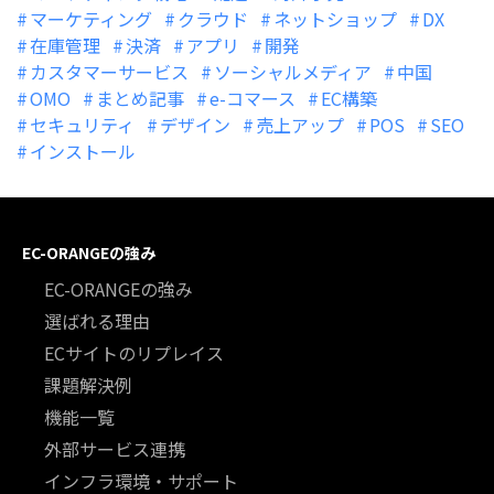
マーケティング
クラウド
ネットショップ
DX
在庫管理
決済
アプリ
開発
カスタマーサービス
ソーシャルメディア
中国
OMO
まとめ記事
e-コマース
EC構築
セキュリティ
デザイン
売上アップ
POS
SEO
インストール
EC-ORANGEの強み
EC-ORANGEの強み
選ばれる理由
ECサイトのリプレイス
課題解決例
機能一覧
外部サービス連携
インフラ環境・サポート