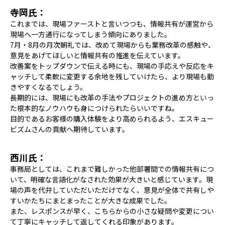
寺岡氏：
これまでは、現場ファーストと言いつつも、情報共有が運営から
現場へ一方通行になってしまう傾向にありました。
7月・8月の月次朝礼では、改めて現場からも業務改革の感触や、
意見をあげてほしいと情報共有の推進を伝えています。
改善案をトップダウンで伝える時にも、現場の手応えや反応をキ
ャッチして柔軟に変更する余地を残していけたら、より現場も動
きやすくなるでしょう。
長期的には、現場にも改革の手法やプロジェクトの進め方といっ
た根本的なノウハウも身につけられたらいいですね。
目的であるお客様の購入体験をより高められるよう、エスキュー
ビズムさんの貢献へ期待しています。
西川氏：
事務局としては、これまで難しかった他部署間での情報共有につ
いて、明確な言語化がなされた効果が大きいと感じています。現
場の声を代弁していただいただけでなく、意見が全体で共有しや
すいかたちにまとまったことが大きな成果でした。
また、レスポンスが早く、こちらからの小さな疑問や変更につい
て丁寧にキャッチして返してくれる印象があります。