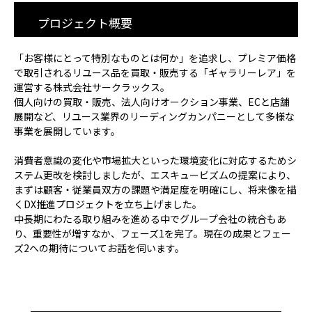
製品
プロジェクト概要
特長
「お客様にとって特別なものとは何か」を追求し、プレミア価格
で取引されるリユース品を買取・販売する「ギャラリーレア」を
ショッピングモール型 EC
運営する株式会社サークラックス。
個人向けの買取・販売、法人向けオークション事業、ECと店舗
マルチテナント、マルチブランドなど
展開など、リユース業界のリーディングカンパニーとして多様な
事業を展開しています。
通販受注対応
消費者意識の変化や市場拡大といった環境変化に対応するためシ
ステム更改を検討しましたが、エスキュービズムの提案により、
ECと通販の連動を可能に
まずは顧客・従業員双方の課題や満足度を明確にし、将来像を描
くDX推進プロジェクトを立ち上げました。
中長期にわたる取り組みを進める中でグループ会社の統合もあ
り、重要性が増すなか、フェーズ1を完了。現在の成果とフェー
EC運用支援
ズ2への期待についてお話を伺います。
継続的に結果を出し続けるECサイトへ