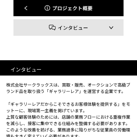
スクラッチ開発
ライセンス契約
内製化支援
補助金活用支援
導入事例
インタビュー
お役立ち記事
株式会社サークラックスは、買取・販売、オークションで高級ブ
03-6432-0346
ランド品を取り扱う「ギャラリーレア」を運営する企業です。
電話受付：平日 10:00~17:00
「ギャラリーレアだからこそできるお客様体験を提供する」をモ
お問い合わせ
ットーに、現場第一主義を掲げています。
上質な顧客体験のためには、店舗の業務フローにおける重複作業
を減らし、接客に集中できる仕組みを整備する必要があります。
このような改善を妨げる、業務過多に陥りがちな従業員の労働環
境も大きく変えていく必要があります。