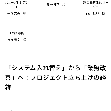
パニープレジデン
部 企画管理課 リー
星野 翔平 様
ト
ダー
寺岡 文寿 様
西川 佳那 様
EC部 部長
吉野 憲文 様
「システム入れ替え」から「業務改
善」へ：プロジェクト立ち上げの経
緯