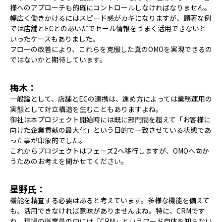
様へのアプローチも的確にコントロールしなければなりません。
幅広く働きかけるにはスピード感がカギになりますが、顕著な例
では店舗とECとのあいだでセール情報をうまく活用できないと
いったケースもありました。
フローの改善により、これらを克服した真のOMOを実現できるの
ではないかと期待しています。
梅木：
一般論として、店舗とECの連携は、進め方によっては業務運用の
実態として対立構造を生むこともありますよね。
御社は本プロジェクト開始時には既に部門間を超えて「お客様に
向けた企業貢献の最大化」という目的で一致させている状態であ
った事が印象的でした。
これからプロジェクトはフェーズ2へ移行しますが、OMOへ向か
うためのお考えを聞かせてください。
星野氏：
機能を精査する必要はあると考えています。多様な機能を備えて
も、活用できなければ意味がありませんよね。特に、CRMです
ね。現場の従業員の中には「CRM」というワード自体を知らない