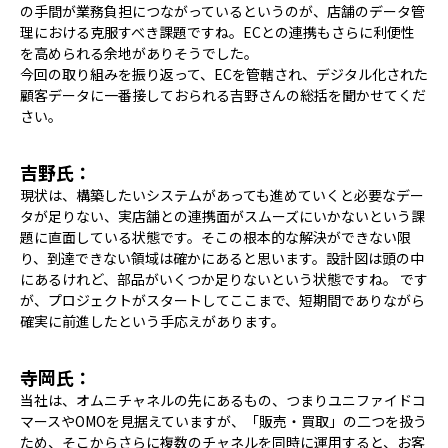
の手間が業務負担につながっているというのが、店舗のデータ管
理における克服すべき課題ですね。ECとの連携もさらに利便性
を高められる余地がありそうでした。
今回の取り組みを振り返って、ECを管轄され、デジタル化された
顧客データに一番接しておられる吉野さんの総括を聞かせてくだ
さい。
吉野氏：
現状は、構築したいシステムがあっても進めていくと必要なデー
タが足りない、実店舗との連携面がスムーズにいかないという課
題に直面している状態です。そこの根本的な解決ができない限
り、到達できない領域は確かにあると思います。設計図は頭の中
にあるけれど、部品がいくつか足りないという状態ですね。 です
が、プロジェクトがスタートしてここまで、短期間でありながら
確実に前進したという手応えがあります。
寺岡氏：
当社は、オムニチャネルの先にあるもの、つまりユニファイドコ
マースやOMOを見据えていますが、「販売・買取」の二つを扱う
ため、そこからさらに複数のチャネルを同時に運用すると、お客