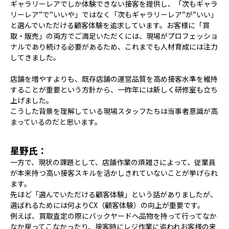
ギャラリーレアでしか体験できない接客を提供し、「次もギャラ
リーレア”で”いいや」ではなく「次もギャラリーレア”が”いい」
と選んでいただける顧客体験を追求しています。お客様に「買
取・販売」の両方でご満足いただくには、現場がプロフェッショ
ナルであり続ける必要があるため、これまでも人材育成には注力
してきました。
店舗を増やすよりも、既存店舗の運営品質を高め接客水準を維持
することが重要という方針から、一昨年には新しく研修室も立ち
上げました。
こうした背景を理解している現場スタッフたちは当事者意識が高
まっているのだと思います。
星野氏：
一方で、現状の課題として、店舗作業の煩雑さによって、従業員
が本来持つ高い接客スキルを活かしきれていないことが挙げられ
ます。
先ほど「選んでいただける顧客体験」という話がありましたが、
選ばれるためには何よりCX（顧客体験）の向上が重要です。
例えば、買取査定の際にバックヤードへ品物を持って行ってなか
なか戻ってこなかったり、接客時にレジ作業に追われお客様の来