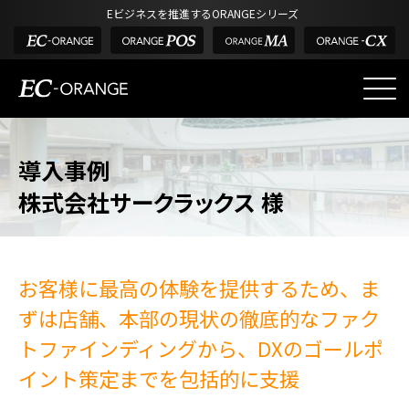
Eビジネスを推進するORANGEシリーズ
EC-ORANGEの強み
導入事例
EC-ORANGEの強み
株式会社サークラックス 様
選ばれる理由
ECサイトのリプレイス
課題解決例
お客様に最高の体験を提供するため、
ま
機能一覧
ずは店舗、本部の現状の徹底的なファク
外部サービス連携
トファインディングから、
DXのゴールポ
インフラ環境・サポート
イント策定までを包括的に支援
費用