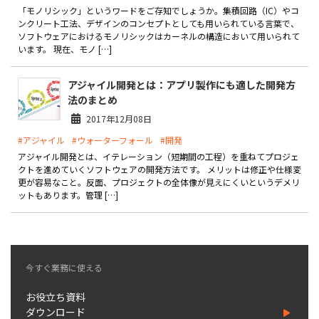
製品
「モノリシック」というワードをご存知でしょうか。集積回路（IC）やコ
ンクリート工法、デザインのコンセプトとしても用いられている言葉で、
ソフトウェアにおけるモノリシックはカーネルの構造において用いられて
特長
います。 現在、モノ […]
ショッピングモール型 EC
アジャイル開発とは：アプリ製作にも適した開発方
マルチテナント、マルチブランドなど
法のまとめ
通販受注対応
2017年12月08日
ECと通販の連動を可能に
#アジャイル
#ウォーターフォール
#開発
EC運用支援
アジャイル開発とは、イテレーション（短期間の工程）を重ねてプロジェ
継続的に結果を出し続けるECサイトへ
クトを進めていくソフトウェアの開発方法です。 メリットは修正や仕様変
更が容易なこと。反面、プロジェクトの全体像が見えにくいというデメリ
スクラッチ開発
ットもあります。管理 […]
ライセンス契約
内製化支援
今すぐ業務に使える
補助金活用支援
お役立ち資料
ダウンロード
導入事例