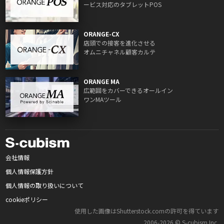
ービス対応のタブレットPOS
ORANGE-CX
店頭での接客を進化させる
オムニチャネル顧客カルテ
ORANGE MA
広範囲をカバーできるオールイン
ワンMAツール
会社情報
個人情報保護方針
個人情報の取り扱いについて
cookieポリシー
使用した画像はShutterstock.comの許可を得ています
2006‑2026 © S‑cubism Inc.