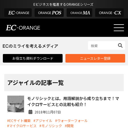
Eビジネスを推進するORANGEシリーズ
EC-ORANGEの強み
EC-ORANGEの強み
お役立ち資料ダウンロード
ニュースレター登録
選ばれる理由
ECサイトのリプレイス
課題解決例
アジャイルの記事一覧
機能一覧
モノリシックとは。用語解説から成り立ちまで！マ
外部サービス連携
イクロサービスとの比較も紹介！
インフラ環境・サポート
2018年11月07日
#ECサイト構築
#アジャイル
#ウォーターフォール
費用
#マイクロサービス
#モノリシック
#開発