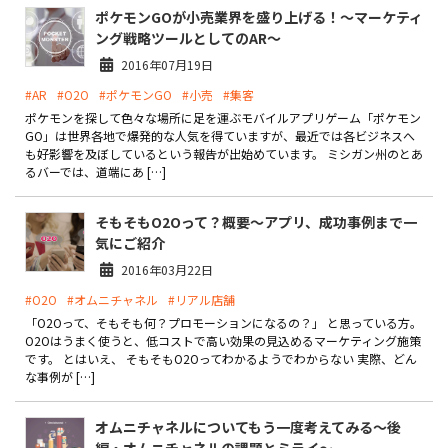
ポケモンGOが小売業界を盛り上げる！～マーケティ
ング戦略ツールとしてのAR～
2016年07月19日
#AR
#O2O
#ポケモンGO
#小売
#集客
ポケモンを探して色々な場所に足を運ぶモバイルアプリゲーム「ポケモン
GO」は世界各地で爆発的な人気を得ていますが、最近では各ビジネスへ
も好影響を及ぼしているという報告が出始めています。 ミシガン州のとあ
るバーでは、道端にあ […]
そもそもO2Oって？概要～アプリ、成功事例まで一
気にご紹介
2016年03月22日
#O2O
#オムニチャネル
#リアル店舗
「O2Oって、そもそも何？プロモーションになるの？」 と思っている方。
O2Oはうまく使うと、低コストで高い効果の見込めるマーケティング施策
です。 とはいえ、 そもそもO2Oってわかるようでわからない 実際、どん
な事例が […]
オムニチャネルについてもう一度考えてみる～後