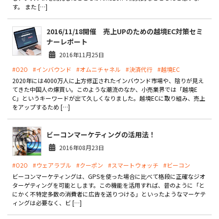
す。 また […]
2016/11/18開催 売上UPのための越境EC対策セミ
ナーレポート
2016年11月25日
#O2O
#インバウンド
#オムニチャネル
#決済代行
#越境EC
2020年には4000万人に上方修正されたインバウンド市場や、陰りが見え
てきた中国人の爆買い。このような潮流のなか、小売業界では「越境E
C」というキーワードが出て久しくなりました。越境ECに取り組み、売上
をアップするため […]
ビーコンマーケティングの活用法！
2016年08月23日
#O2O
#ウェアラブル
#クーポン
#スマートウォッチ
#ビーコン
ビーコンマーケティングは、GPSを使った場合に比べて格段に正確なジオ
ターゲティングを可能とします。この機能を活用すれば、昔のように「と
にかく不特定多数の消費者に広告を送りつける」といったようなマーケテ
ィングは必要なく、ビ […]