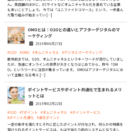
製品
ん。実店舗のほかに、ECサイトなどオムニチャネル化を進めている企業
も多いことでしょう。 今では「ユニファイドコマース」という、一歩進ん
だ取り組みが始まってい […]
特長
OMOとは：O2Oとの違いとアフターデジタルのマ
ショッピングモール型 EC
マルチテナント、マルチブランドなど
ーケティング
2019年06月27日
通販受注対応
ECと通販の連動を可能に
#O2O
#OMO
#オムニチャネル
#デジタルマーケティング
数年前までは、O2O、オムニチャネルというキーワードが流行していまし
EC運用支援
たが、急速にオンラインの世界が大きくなりはじめてから、昨今「OM
継続的に結果を出し続けるECサイトへ
O」というワードに注目が集まっています。 OMOはアフターデジタルにお
いて主軸となる考え […]
スクラッチ開発
ポイントサービスやポイント共通化で生まれるメリ
ライセンス契約
ットとは
内製化支援
2019年02月22日
#O2O
#Tポイント
#オムニチャネル
#ポイントサービス
補助金活用支援
#ポイント共通化
#楽天ポイント
一定の条件を満たすとそれに応じたポイントが付与され、何らかの特典を
導入事例
受けられるポイントサービスは、もはや当たり前のシステムとなりまし