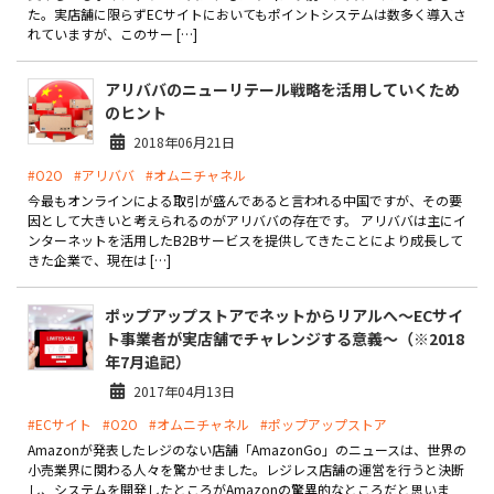
た。実店舗に限らずECサイトにおいてもポイントシステムは数多く導入さ
れていますが、このサー […]
お役立ち記事
アリババのニューリテール戦略を活用していくため
03-6432-0346
のヒント
電話受付：平日 10:00~17:00
2018年06月21日
お問い合わせ
#O2O
#アリババ
#オムニチャネル
今最もオンラインによる取引が盛んであると言われる中国ですが、その要
因として大きいと考えられるのがアリババの存在です。 アリババは主にイ
ンターネットを活用したB2Bサービスを提供してきたことにより成長して
きた企業で、現在は […]
ポップアップストアでネットからリアルへ～ECサイ
ト事業者が実店舗でチャレンジする意義～（※2018
年7月追記）
2017年04月13日
#ECサイト
#O2O
#オムニチャネル
#ポップアップストア
Amazonが発表したレジのない店舗「AmazonGo」のニュースは、世界の
小売業界に関わる人々を驚かせました。レジレス店舗の運営を行うと決断
し、システムを開発したところがAmazonの驚異的なところだと思いま