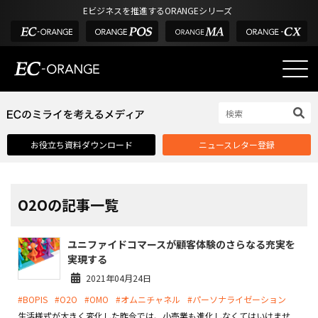
Eビジネスを推進するORANGEシリーズ
EC-ORANGEの強み
EC-ORANGEの強み
お役立ち資料ダウンロード
ニュースレター登録
選ばれる理由
ECサイトのリプレイス
課題解決例
O2Oの記事一覧
機能一覧
ユニファイドコマースが顧客体験のさらなる充実を
外部サービス連携
実現する
インフラ環境・サポート
2021年04月24日
#BOPIS
#O2O
#OMO
#オムニチャネル
#パーソナライゼーション
費用
生活様式が大きく変化した昨今では、小売業も進化しなくてはいけませ