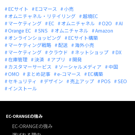
ECサイト
Eコマース
小売
オムニチャネル・リテイリング
越境EC
マーケティング
EC
オムニチャネル
O2O
AI
Orange EC
SNS
オムニチャネル
Amazon
オンラインショッピング
ECサイト構築
マーケティング戦略
配送
海外小売
マーケティング
クラウド
ネットショップ
DX
在庫管理
決済
アプリ
開発
カスタマーサービス
ソーシャルメディア
中国
OMO
まとめ記事
e-コマース
EC構築
セキュリティ
デザイン
売上アップ
POS
SEO
インストール
EC-ORANGEの強み
EC-ORANGEの強み
選ばれる理由