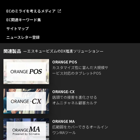
ECのミライを考えるメディア
EC関連キーワード集
サイトマップ
ニュースレター登録
関連製品
エスキュービズムのDX推進ソリューション
ORANGE POS
カスタマイズ性に富んだ大規模サ
ービス対応のタブレットPOS
ORANGE-CX
店頭での接客を進化させる
オムニチャネル顧客カルテ
ORANGE MA
広範囲をカバーできるオールイン
ワンMAツール