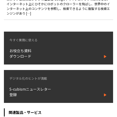
製品
インターネット上にひそかにロボットのクローラーを飛ばし、世界中のイ
ンターネット上のコンテンツを参照し、検索できるように複製する検索エ
ンジンがあり […]
特長
ショッピングモール型 EC
マルチテナント、マルチブランドなど
今すぐ業務に使える
通販受注対応
ECと通販の連動を可能に
お役立ち資料
EC運用支援
ダウンロード
継続的に結果を出し続けるECサイトへ
スクラッチ開発
デジタル化のヒントが満載
ライセンス契約
S-cubismニュースレター
内製化支援
登録
補助金活用支援
関連製品・サービス
導入事例