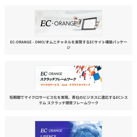
お役立ち記事
03-6432-0346
電話受付：平日 10:00~17:00
EC-ORANGE - OMO/オムニチャネルを実現するECサイト構築パッケー
ジ
お問い合わせ
短期間でマイクロサービス化を実現。貴社のビジネスに適応するECシス
テム スクラッチ開発フレームワーク