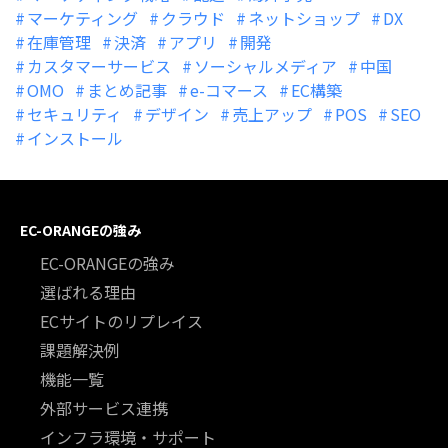
マーケティング
クラウド
ネットショップ
DX
在庫管理
決済
アプリ
開発
カスタマーサービス
ソーシャルメディア
中国
OMO
まとめ記事
e-コマース
EC構築
セキュリティ
デザイン
売上アップ
POS
SEO
インストール
EC-ORANGEの強み
EC-ORANGEの強み
選ばれる理由
ECサイトのリプレイス
課題解決例
機能一覧
外部サービス連携
インフラ環境・サポート