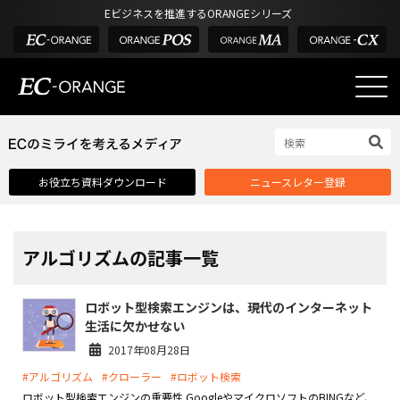
Eビジネスを推進するORANGEシリーズ
EC-ORANGEの強み
EC-ORANGEの強み
お役立ち資料ダウンロード
ニュースレター登録
選ばれる理由
ECサイトのリプレイス
課題解決例
アルゴリズムの記事一覧
機能一覧
ロボット型検索エンジンは、現代のインターネット
外部サービス連携
生活に欠かせない
インフラ環境・サポート
2017年08月28日
#アルゴリズム
#クローラー
#ロボット検索
費用
ロボット型検索エンジンの重要性 GoogleやマイクロソフトのBINGなど、