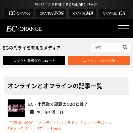
Eビジネスを推進するORANGEシリーズ
EC-ORANGEの強み
EC-ORANGEの強み
お役立ち資料ダウンロード
ニュースレター登録
選ばれる理由
ECサイトのリプレイス
課題解決例
オンラインとオフラインの記事一覧
機能一覧
EC・小売業で話題のO2Oとは？
外部サービス連携
2011年07月06日
インフラ環境・サポート
#EC連携
#O2O
#オンラインとオフライン
#スマートデバイス
費用
#ネットとリアル
#ポイント連携