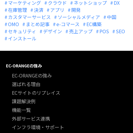
マーケティング
クラウド
ネットショップ
DX
在庫管理
決済
アプリ
開発
カスタマーサービス
ソーシャルメディア
中国
OMO
まとめ記事
e-コマース
EC構築
セキュリティ
デザイン
売上アップ
POS
SEO
インストール
EC-ORANGEの強み
EC-ORANGEの強み
選ばれる理由
ECサイトのリプレイス
課題解決例
機能一覧
外部サービス連携
インフラ環境・サポート