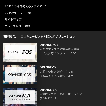
ECのミライを考えるメディア
EC関連キーワード集
サイトマップ
ニュースレター登録
関連製品
エスキュービズムのDX推進ソリューション
ORANGE POS
カスタマイズ性に富んだ大規模サ
ービス対応のタブレットPOS
ORANGE-CX
店頭での接客を進化させる
オムニチャネル顧客カルテ
ORANGE MA
広範囲をカバーできるオールイン
ワンMAツール