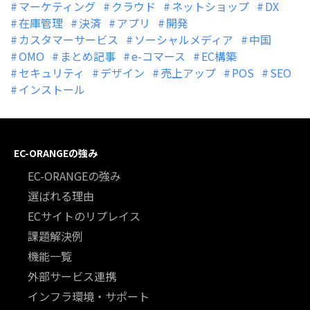
マーケティング
クラウド
ネットショップ
DX
在庫管理
決済
アプリ
開発
カスタマーサービス
ソーシャルメディア
中国
OMO
まとめ記事
e-コマース
EC構築
セキュリティ
デザイン
売上アップ
POS
SEO
インストール
EC-ORANGEの強み
EC-ORANGEの強み
選ばれる理由
ECサイトのリプレイス
課題解決例
機能一覧
外部サービス連携
インフラ環境・サポート