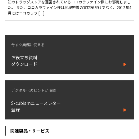
知のドラッグストアを運営されているココカラファイン様にお邪魔しまし
製品
た。 また、ココカラファイン様は地域密着の実店舗だけでなく、2012年4
月にはココカラフ […]
特長
ショッピングモール型 EC
マルチテナント、マルチブランドなど
今すぐ業務に使える
通販受注対応
ECと通販の連動を可能に
お役立ち資料
ダウンロード
EC運用支援
継続的に結果を出し続けるECサイトへ
スクラッチ開発
デジタル化のヒントが満載
ライセンス契約
S-cubismニュースレター
内製化支援
登録
補助金活用支援
関連製品・サービス
導入事例