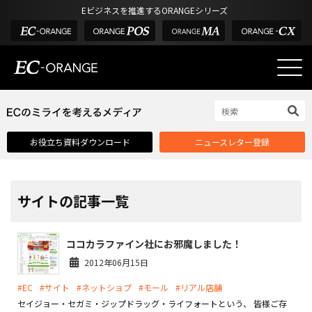
Eビジネスを推進するORANGEシリーズ
EC-ORANGEの強み
EC-ORANGEの強み
お役立ち資料ダウンロード
ニュースレター登録
選ばれる理由
ECサイトのリプレイス
課題解決例
サイトの記事一覧
機能一覧
ココカラファイン社にお邪魔しました！
外部サービス連携
2012年06月15日
インフラ環境・サポート
#EC
#サイト
#ネットショプ
#モール
#リアル店舗
費用
セイジョー・セガミ・ジップドラッグ・ライフォートという、 皆様ご存