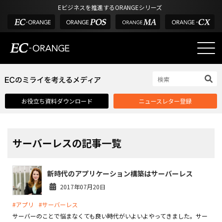
Eビジネスを推進するORANGEシリーズ
EC-ORANGEの強み
EC-ORANGEの強み
お役立ち資料ダウンロード
ニュースレター登録
選ばれる理由
ECサイトのリプレイス
課題解決例
サーバーレスの記事一覧
機能一覧
新時代のアプリケーション構築はサーバーレス
外部サービス連携
2017年07月20日
インフラ環境・サポート
#アプリ
#サーバーレス
費用
サーバーのことで悩まなくても良い時代がいよいよやってきました。サー