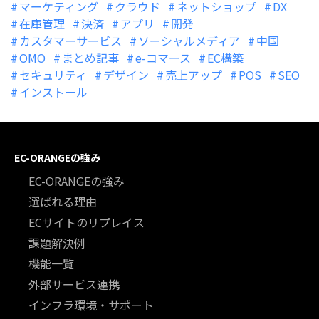
マーケティング
クラウド
ネットショップ
DX
在庫管理
決済
アプリ
開発
カスタマーサービス
ソーシャルメディア
中国
OMO
まとめ記事
e-コマース
EC構築
セキュリティ
デザイン
売上アップ
POS
SEO
インストール
EC-ORANGEの強み
EC-ORANGEの強み
選ばれる理由
ECサイトのリプレイス
課題解決例
機能一覧
外部サービス連携
インフラ環境・サポート