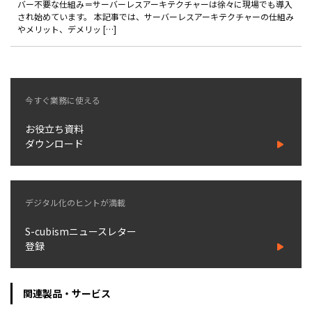
バー不要な仕組み＝サーバーレスアーキテクチャーは徐々に現場でも導入
製品
され始めています。 本記事では、サーバーレスアーキテクチャーの仕組み
やメリット、デメリッ […]
特長
ショッピングモール型 EC
マルチテナント、マルチブランドなど
今すぐ業務に使える
通販受注対応
ECと通販の連動を可能に
お役立ち資料
ダウンロード
EC運用支援
継続的に結果を出し続けるECサイトへ
スクラッチ開発
デジタル化のヒントが満載
ライセンス契約
S-cubismニュースレター
内製化支援
登録
補助金活用支援
関連製品・サービス
導入事例