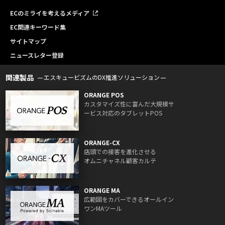
ECのミライを考えるメディア
EC関連キーワード集
サイトマップ
ニュースレター登録
関連製品
エスキュービズムのDX推進ソリューション
ORANGE POS
カスタマイズ性に富んだ大規模サ
ービス対応のタブレットPOS
ORANGE-CX
店頭での接客を進化させる
オムニチャネル顧客カルテ
ORANGE MA
広範囲をカバーできるオールイン
ワンMAツール