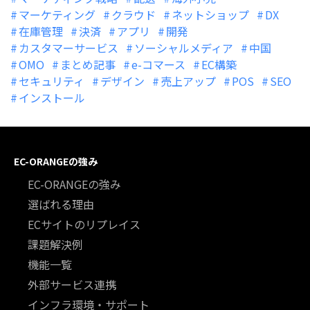
マーケティング
クラウド
ネットショップ
DX
在庫管理
決済
アプリ
開発
カスタマーサービス
ソーシャルメディア
中国
OMO
まとめ記事
e-コマース
EC構築
セキュリティ
デザイン
売上アップ
POS
SEO
インストール
EC-ORANGEの強み
EC-ORANGEの強み
選ばれる理由
ECサイトのリプレイス
課題解決例
機能一覧
外部サービス連携
インフラ環境・サポート