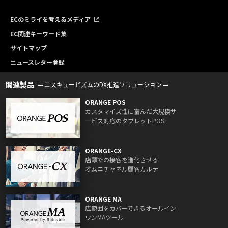
ECのミライを考えるメディア
EC関連キーワード集
サイトマップ
ニュースレター登録
関連製品
エスキュービズムのDX推進ソリューション
ORANGE POS
カスタマイズ性に富んだ大規模サ
ービス対応のタブレットPOS
ORANGE-CX
店頭での接客を進化させる
オムニチャネル顧客カルテ
ORANGE MA
広範囲をカバーできるオールイン
ワンMAツール