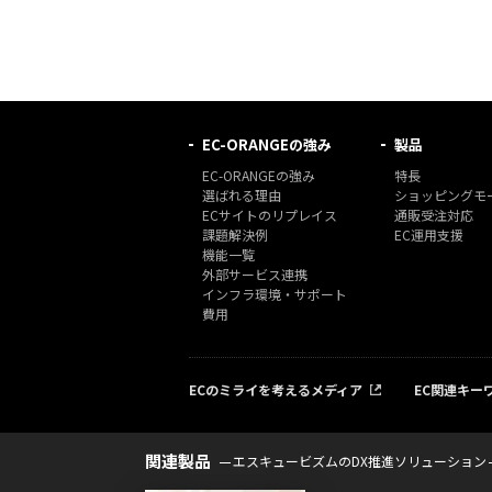
EC-ORANGEの強み
製品
EC-ORANGEの強み
特長
選ばれる理由
ショッピングモー
ECサイトのリプレイス
通販受注対応
課題解決例
EC運用支援
機能一覧
外部サービス連携
インフラ環境・サポート
費用
ECのミライを考えるメディア
EC関連キー
関連製品
エスキュービズムのDX推進ソリューション