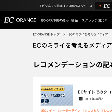
Eビジネスを推進するORANGEシリーズ
EC-ORANGEの強み
製品
スクラッチ開発
EC-ORANGEの強み
選ばれる理由
EC-ORANGE トップ
ECのミライを考えるメディア
特長
ECサイトのリプレイス
課題解決例
機能一覧
外部サービス連携
ショッピングモール型 E
インフラ環境・サポート
費用
マルチテナント、マルチブランド
レコメンデーションの記
通販受注対応
ECと通販の連動を可能に
EC運用支援
継続的に結果を出し続けるECサイ
ECサイトでのク
2011年08月23日
#ECサイト
#オーダーライン
#クロスセル
#レコ