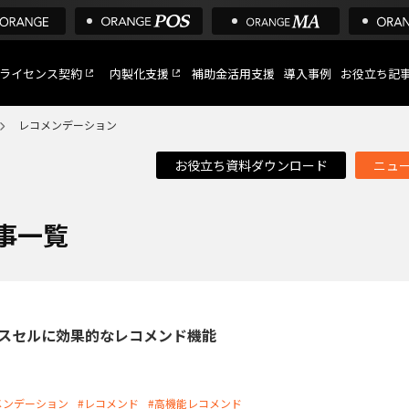
ライセンス契約
内製化支援
補助金活用支援
導入事例
お役立ち記
レコメンデーション
お役立ち資料ダウンロード
ニュ
C
など
事一覧
トへ
ロスセルに効果的なレコメンド機能
メンデーション
#レコメンド
#高機能レコメンド