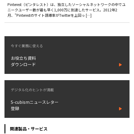
製品
Pinterest（ピンタレスト）は、独立したソーシャルネットワークの中でユ
ニークユーザー数が最も早く1,000万に到達したサービス。2012年2
月、”Pinterestのサイト誘導率がTwitterを上回っ […]
特長
ショッピングモール型 EC
マルチテナント、マルチブランドなど
今すぐ業務に使える
通販受注対応
ECと通販の連動を可能に
お役立ち資料
EC運用支援
ダウンロード
継続的に結果を出し続けるECサイトへ
スクラッチ開発
デジタル化のヒントが満載
ライセンス契約
S-cubismニュースレター
内製化支援
登録
補助金活用支援
関連製品・サービス
導入事例