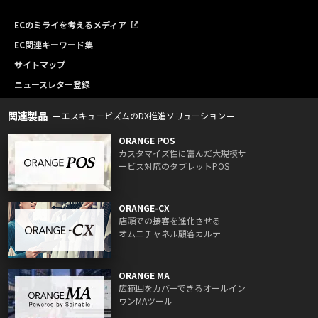
ECのミライを考えるメディア
EC関連キーワード集
サイトマップ
ニュースレター登録
関連製品
エスキュービズムのDX推進ソリューション
ORANGE POS
カスタマイズ性に富んだ大規模サ
ービス対応のタブレットPOS
ORANGE-CX
店頭での接客を進化させる
オムニチャネル顧客カルテ
ORANGE MA
広範囲をカバーできるオールイン
ワンMAツール