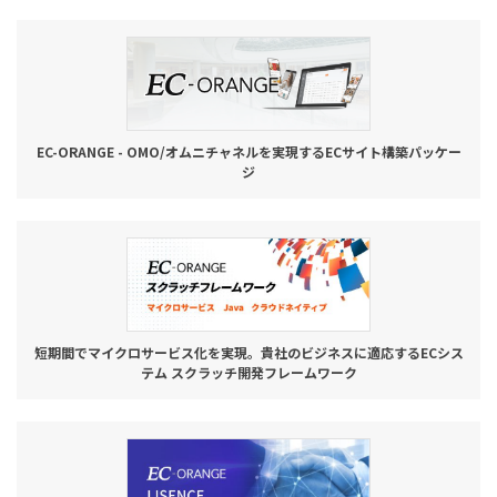
お役立ち記事
03-6432-0346
電話受付：平日 10:00~17:00
EC-ORANGE - OMO/オムニチャネルを実現するECサイト構築パッケー
ジ
お問い合わせ
短期間でマイクロサービス化を実現。貴社のビジネスに適応するECシス
テム スクラッチ開発フレームワーク