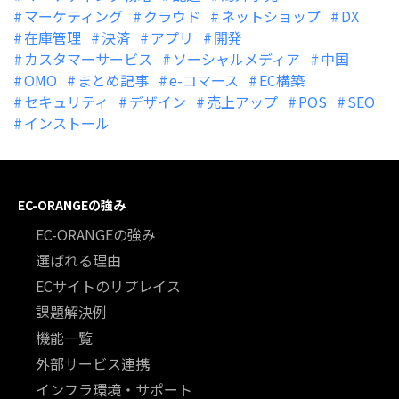
マーケティング
クラウド
ネットショップ
DX
在庫管理
決済
アプリ
開発
カスタマーサービス
ソーシャルメディア
中国
OMO
まとめ記事
e-コマース
EC構築
セキュリティ
デザイン
売上アップ
POS
SEO
インストール
EC-ORANGEの強み
EC-ORANGEの強み
選ばれる理由
ECサイトのリプレイス
課題解決例
機能一覧
外部サービス連携
インフラ環境・サポート