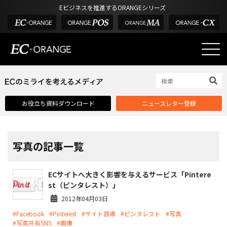
Eビジネスを推進するORANGEシリーズ
EC-ORANGEの強み
EC-ORANGEの強み
お役立ち資料ダウンロード
ニュースレター登録
選ばれる理由
ECサイトのリプレイス
課題解決例
写真の記事一覧
機能一覧
ECサイトへ大きく影響を与えるサービス「Pintere
外部サービス連携
st（ピンタレスト）」
インフラ環境・サポート
2012年04月03日
#Facebook
#Pinterest
#サイト誘導
#ピンタレスト
#写真
費用
#写真共有SNS
#画像