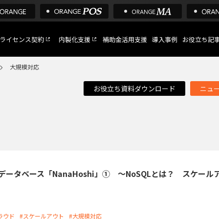
ライセンス契約
内製化支援
補助金活用支援
導入事例
お役立ち記
大規模対応
お役立ち資料ダウンロード
ニュ
C
など
トへ
データベース「NanaHoshi」① ～NoSQLとは？ スケール
ラウド
#スケールアウト
#大規模対応