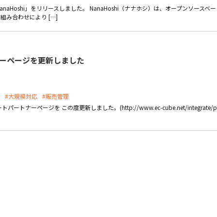
aHoshi」をリリースしました。 NanaHoshi（ナナホシ）は、オープンソースベー
の組み合わせにより […]
トナーページを更新しました
#大規模対応
#販売管理
ーページを この度更新しました。(http://www.ec-cube.net/integrate/p