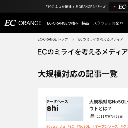
Eビジネスを推進するORANGEシリーズ
EC-ORANGEの強み
製品
スクラッチ開発
EC-ORANGEの強み
選ばれる理由
EC-ORANGE トップ
ECのミライを考えるメディア
特長
ECサイトのリプレイス
課題解決例
機能一覧
外部サービス連携
ショッピングモール型 E
インフラ環境・サポート
費用
マルチテナント、マルチブランド
大規模対応の記事一覧
通販受注対応
ECと通販の連動を可能に
EC運用支援
継続的に結果を出し続けるECサイ
大規模対応NoSQL
ウトとは？
2011年07月28日
#Cassandra
#EC
#NoSQL
#オープンソース
#ク