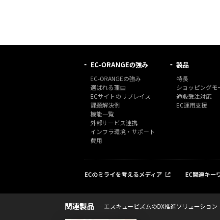
EC-ORANGEの強み
製品
EC-ORANGEの強み
特長
選ばれる理由
ショッピングモー
ECサイトのリプレイス
通販受注対応
課題解決例
EC運用支援
機能一覧
外部サービス連携
インフラ環境・サポート
費用
ECのミライを考えるメディア
EC関連キー
関連製品
エスキュービズムのDX推進ソリューション