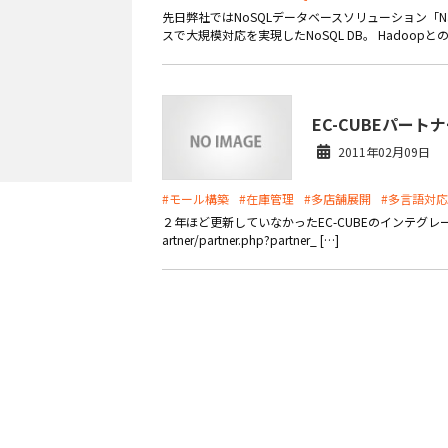
先日弊社ではNoSQLデータベースソリューション「Nan
スで大規模対応を実現したNoSQL DB。 Hadoopと
EC-CUBEパー
2011年02月09日
#モール構築
#在庫管理
#多店舗展開
#多言語対応
２年ほど更新していなかったEC-CUBEのインテグレートパートナ
artner/partner.php?partner_ […]