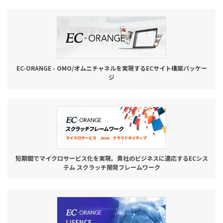
お役立ち記事
03-6432-0346
電話受付：平日 10:00~17:00
EC-ORANGE - OMO/オムニチャネルを実現するECサイト構築パッケー
ジ
お問い合わせ
短期間でマイクロサービス化を実現。貴社のビジネスに適応するECシス
テム スクラッチ開発フレームワーク