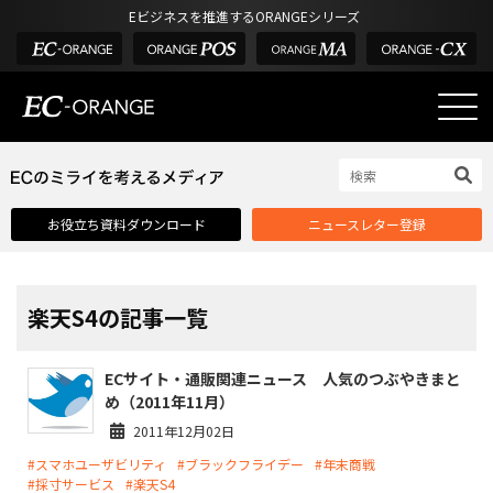
Eビジネスを推進するORANGEシリーズ
EC-ORANGEの強み
EC-ORANGEの強み
お役立ち資料ダウンロード
ニュースレター登録
選ばれる理由
ECサイトのリプレイス
課題解決例
楽天S4の記事一覧
機能一覧
ECサイト・通販関連ニュース 人気のつぶやきまと
外部サービス連携
め（2011年11月）
インフラ環境・サポート
2011年12月02日
#スマホユーザビリティ
#ブラックフライデー
#年末商戦
費用
#採寸サービス
#楽天S4