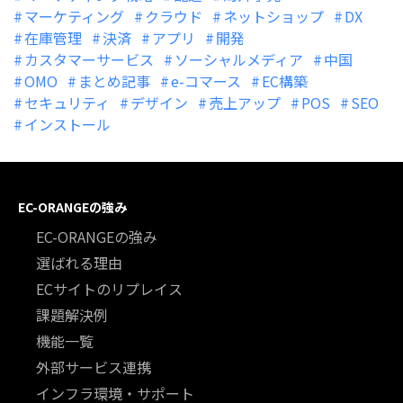
マーケティング
クラウド
ネットショップ
DX
在庫管理
決済
アプリ
開発
カスタマーサービス
ソーシャルメディア
中国
OMO
まとめ記事
e-コマース
EC構築
セキュリティ
デザイン
売上アップ
POS
SEO
インストール
EC-ORANGEの強み
EC-ORANGEの強み
選ばれる理由
ECサイトのリプレイス
課題解決例
機能一覧
外部サービス連携
インフラ環境・サポート