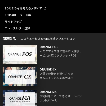
ECのミライを考えるメディア
EC関連キーワード集
サイトマップ
ニュースレター登録
関連製品
エスキュービズムのDX推進ソリューション
ORANGE POS
カスタマイズ性に富んだ大規模サ
ービス対応のタブレットPOS
ORANGE-CX
店頭での接客を進化させる
オムニチャネル顧客カルテ
ORANGE MA
広範囲をカバーできるオールイン
ワンMAツール