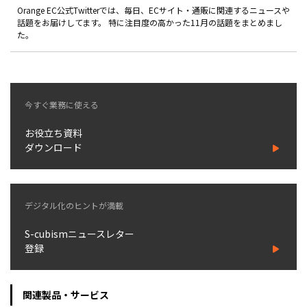
製品
Orange EC公式Twitterでは、毎日、ECサイト・通販に関連するニュースや
話題をお届けしてます。 特に注目度の高かった11月の話題をまとめまし
た。
特長
ショッピングモール型 EC
マルチテナント、マルチブランドなど
今すぐ業務に使える
通販受注対応
ECと通販の連動を可能に
お役立ち資料
EC運用支援
ダウンロード
継続的に結果を出し続けるECサイトへ
スクラッチ開発
デジタル化のヒントが満載
ライセンス契約
S-cubismニュースレター
内製化支援
登録
補助金活用支援
関連製品・サービス
導入事例