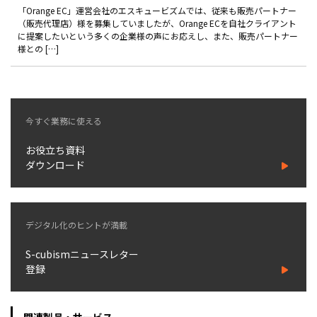
製品
「Orange EC」運営会社のエスキュービズムでは、従来も販売パートナー
（販売代理店）様を募集していましたが、Orange ECを自社クライアント
に提案したいという多くの企業様の声にお応えし、また、販売パートナー
特長
様との […]
ショッピングモール型 EC
マルチテナント、マルチブランドなど
通販受注対応
今すぐ業務に使える
ECと通販の連動を可能に
EC運用支援
お役立ち資料
継続的に結果を出し続けるECサイトへ
ダウンロード
スクラッチ開発
ライセンス契約
デジタル化のヒントが満載
内製化支援
S-cubismニュースレター
登録
補助金活用支援
導入事例