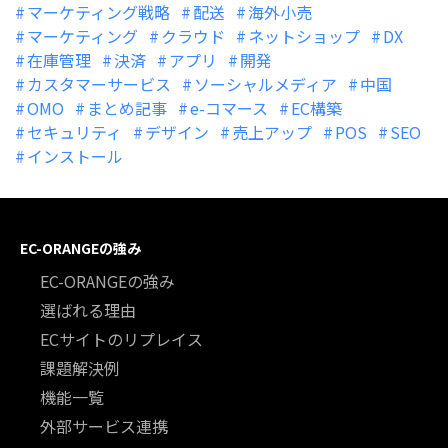
マーケティング戦略
配送
海外小売
マーケティング
クラウド
ネットショップ
DX
在庫管理
決済
アプリ
開発
カスタマーサービス
ソーシャルメディア
中国
OMO
まとめ記事
e-コマース
EC構築
セキュリティ
デザイン
売上アップ
POS
SEO
インストール
EC-ORANGEの強み
EC-ORANGEの強み
選ばれる理由
ECサイトのリプレイス
課題解決例
機能一覧
外部サービス連携