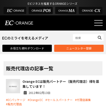
Eビジネスを推進するORANGEシリーズ
EC-ORANGEの強み
EC-ORANGEの強み
お役立ち資料ダウンロード
ニュースレター登録
選ばれる理由
ECサイトのリプレイス
課題解決例
販売代理店の記事一覧
機能一覧
Orange ECは販売パートナー（販売代理店）様を募
外部サービス連携
集しています！
インフラ環境・サポート
2012年02月13日
#ECパッケージ
#Orange EC
#セールスパートナー
#代理店募集
費用
#販売代理店