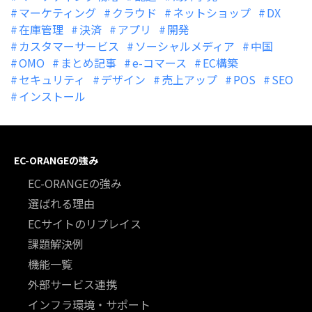
マーケティング
クラウド
ネットショップ
DX
在庫管理
決済
アプリ
開発
カスタマーサービス
ソーシャルメディア
中国
OMO
まとめ記事
e-コマース
EC構築
セキュリティ
デザイン
売上アップ
POS
SEO
インストール
EC-ORANGEの強み
EC-ORANGEの強み
選ばれる理由
ECサイトのリプレイス
課題解決例
機能一覧
外部サービス連携
インフラ環境・サポート