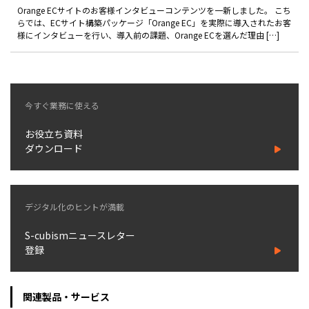
製品
Orange ECサイトのお客様インタビューコンテンツを一新しました。 こち
らでは、ECサイト構築パッケージ「Orange EC」を実際に導入されたお客
様にインタビューを行い、導入前の課題、Orange ECを選んだ理由 […]
特長
ショッピングモール型 EC
マルチテナント、マルチブランドなど
今すぐ業務に使える
通販受注対応
ECと通販の連動を可能に
お役立ち資料
EC運用支援
ダウンロード
継続的に結果を出し続けるECサイトへ
スクラッチ開発
デジタル化のヒントが満載
ライセンス契約
S-cubismニュースレター
内製化支援
登録
補助金活用支援
関連製品・サービス
導入事例