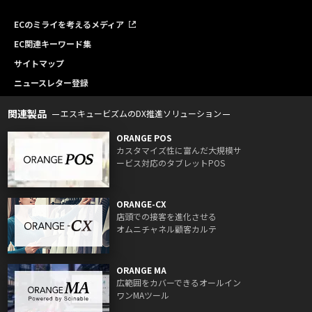
ECのミライを考えるメディア
EC関連キーワード集
サイトマップ
ニュースレター登録
関連製品
エスキュービズムのDX推進ソリューション
ORANGE POS
カスタマイズ性に富んだ大規模サ
ービス対応のタブレットPOS
ORANGE-CX
店頭での接客を進化させる
オムニチャネル顧客カルテ
ORANGE MA
広範囲をカバーできるオールイン
ワンMAツール