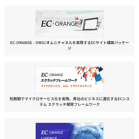
お役立ち記事
03-6432-0346
電話受付：平日 10:00~17:00
EC-ORANGE - OMO/オムニチャネルを実現するECサイト構築パッケー
ジ
お問い合わせ
短期間でマイクロサービス化を実現。貴社のビジネスに適応するECシス
テム スクラッチ開発フレームワーク