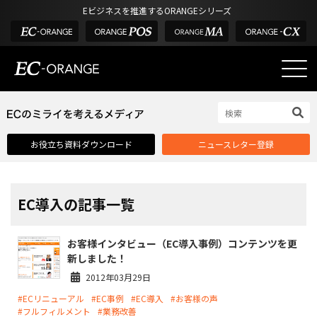
Eビジネスを推進するORANGEシリーズ
EC-ORANGEの強み
EC-ORANGEの強み
お役立ち資料ダウンロード
ニュースレター登録
選ばれる理由
ECサイトのリプレイス
課題解決例
EC導入の記事一覧
機能一覧
お客様インタビュー（EC導入事例）コンテンツを更
外部サービス連携
新しました！
インフラ環境・サポート
2012年03月29日
#ECリニューアル
#EC事例
#EC導入
#お客様の声
費用
#フルフィルメント
#業務改善