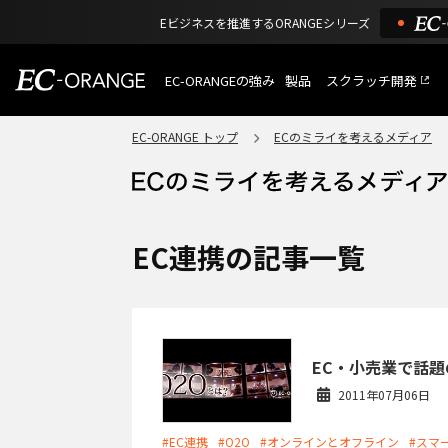
Eビジネスを推進するORANGEシリーズ
EC-ORANGEの強み
製品
スクラッチ開発
EC-ORANGEの強み
選ばれる理由
EC-ORANGE トップ
ECのミライを考えるメディア
特長
ECサイトのリプレイス
課題解決例
機能一覧
外部サービス連携
ショッピングモール型 E
インフラ環境・サポート
費用
マルチテナント、マルチブランド
EC連携の記事一覧
通販受注対応
ECと通販の連動を可能に
EC運用支援
継続的に結果を出し続けるECサイ
EC・小売業で話題
2011年07月06日
#EC連携
#O2O
#オンラインとオフライン
#スマ