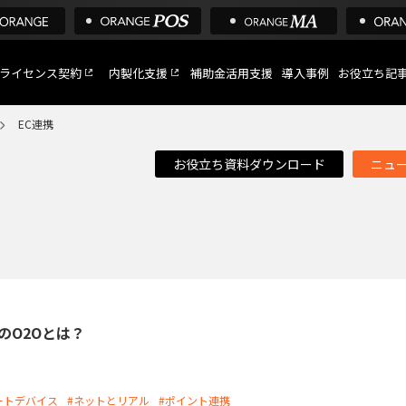
ライセンス契約
内製化支援
補助金活用支援
導入事例
お役立ち記
EC連携
お役立ち資料ダウンロード
ニュ
C
など
トへ
のO2Oとは？
ートデバイス
#ネットとリアル
#ポイント連携