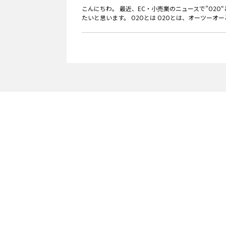
こんにちわ。 最近、EC・小売業のニュースで”O2
たいと思います。 O2Oとは O2Oとは、オーツーオーと