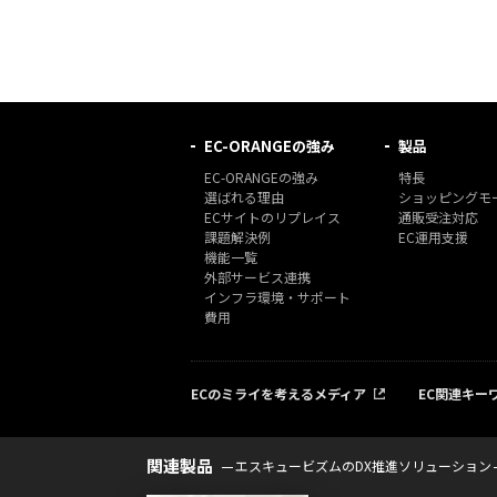
EC-ORANGEの強み
製品
EC-ORANGEの強み
特長
選ばれる理由
ショッピングモー
ECサイトのリプレイス
通販受注対応
課題解決例
EC運用支援
機能一覧
外部サービス連携
インフラ環境・サポート
費用
ECのミライを考えるメディア
EC関連キー
関連製品
エスキュービズムのDX推進ソリューション