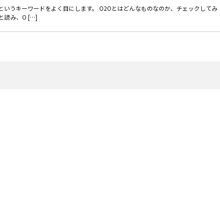
O“というキーワードをよく目にします。 O2Oとはどんなものなのか、チェックしてみ
読み、O […]