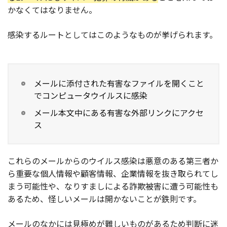
かなくてはなりません。
お役立ち記事
感染するルートとしてはこのようなものが挙げられます。
03-6432-0346
電話受付：平日 10:00~17:00
お問い合わせ
メールに添付された有害なファイルを開くこと
でコンピュータウイルスに感染
メール本文中にある有害な外部リンクにアクセ
ス
これらのメールからのウイルス感染は悪意のある第三者か
ら重要な個人情報や顧客情報、企業情報を抜き取られてし
まう可能性や、なりすましによる詐欺被害に遭う可能性も
あるため、怪しいメールは開かないことが鉄則です。
メールのなかには見極めが難しいものがあるため判断に迷