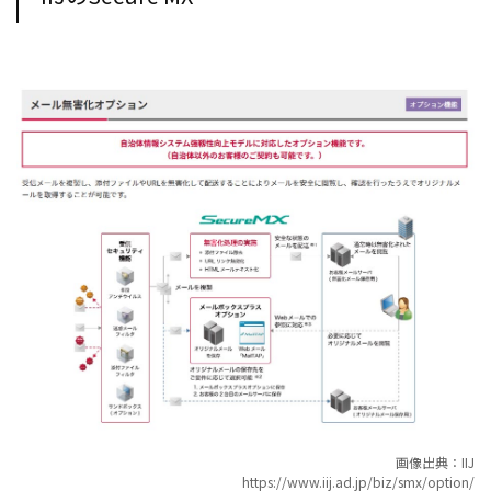
画像出典：IIJ
https://www.iij.ad.jp/biz/smx/option/