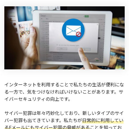
製品
特長
ショッピングモール型 EC
マルチテナント、マルチブランドなど
通販受注対応
ECと通販の連動を可能に
EC運用支援
継続的に結果を出し続けるECサイトへ
スクラッチ開発
インターネットを利用することで私たちの生活が便利にな
ライセンス契約
る一方で、気をつけなければいけないことがあります。サ
イバーセキュリティの向上です。
内製化支援
サイバー犯罪は年々巧妙化しており、新しいタイプのサイ
補助金活用支援
バー犯罪も出てきています。私たちが
日常的に利用してい
るEメールにもサイバー犯罪の脅威がある
ことを知ってお
導入事例