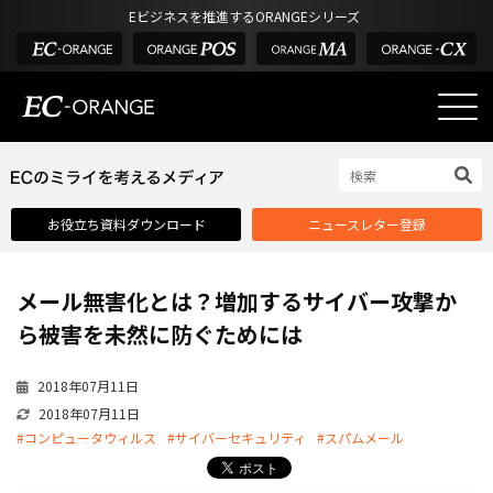
Eビジネスを推進するORANGEシリーズ
EC-ORANGEの強み
EC-ORANGEの強み
お役立ち資料ダウンロード
ニュースレター登録
選ばれる理由
ECサイトのリプレイス
メール無害化とは？増加するサイバー攻撃か
課題解決例
ら被害を未然に防ぐためには
機能一覧
2018年07月11日
外部サービス連携
2018年07月11日
インフラ環境・サポート
#コンピュータウィルス
#サイバーセキュリティ
#スパムメール
費用