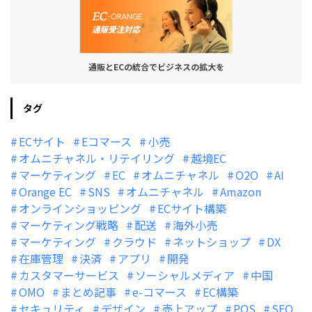
通販とECの統合でビジネスの拡大を
タグ
ECサイト
Eコマース
小売
オムニチャネル・リテイリング
越境EC
マーケティング
EC
オムニチャネル
O2O
AI
Orange EC
SNS
オムニチャネル
Amazon
オンラインショッピング
ECサイト構築
マーケティング戦略
配送
海外小売
マーケティング
クラウド
ネットショップ
DX
在庫管理
決済
アプリ
開発
カスタマーサービス
ソーシャルメディア
中国
OMO
まとめ記事
e-コマース
EC構築
セキュリティ
デザイン
売上アップ
POS
SEO