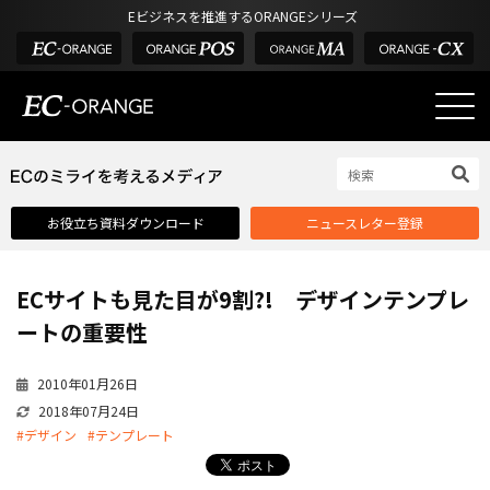
Eビジネスを推進するORANGEシリーズ
EC-ORANGEの強み
EC-ORANGEの強み
お役立ち資料ダウンロード
ニュースレター登録
選ばれる理由
ECサイトのリプレイス
ECサイトも見た目が9割?! デザインテンプレ
課題解決例
ートの重要性
機能一覧
2010年01月26日
外部サービス連携
2018年07月24日
インフラ環境・サポート
#デザイン
#テンプレート
費用