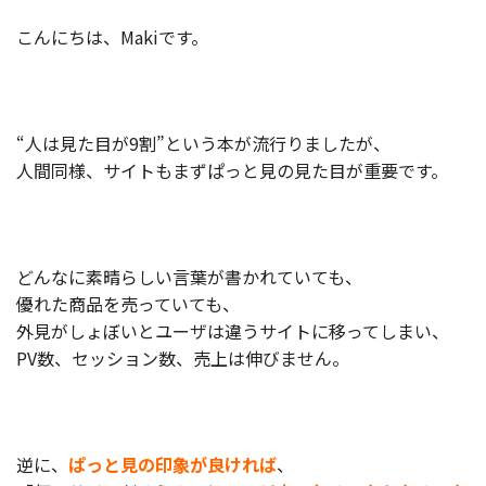
製品
こんにちは、Makiです。
特長
ショッピングモール型 EC
マルチテナント、マルチブランドなど
“人は見た目が9割”という本が流行りましたが、
人間同様、サイトもまずぱっと見の見た目が重要です。
通販受注対応
ECと通販の連動を可能に
EC運用支援
継続的に結果を出し続けるECサイトへ
どんなに素晴らしい言葉が書かれていても、
スクラッチ開発
優れた商品を売っていても、
外見がしょぼいとユーザは違うサイトに移ってしまい、
ライセンス契約
PV数、セッション数、売上は伸びません。
内製化支援
補助金活用支援
逆に、
ぱっと見の印象が良ければ
、
導入事例