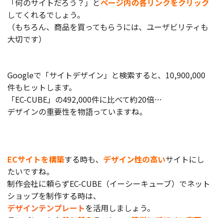
「何のサイトだろう？」と
ページ内の各リンクをクリック
してくれるでしょう。
お役立ち記事
（もちろん、商品を買ってもらうには、ユーザビリティも
大切です）
03-6432-0346
電話受付：平日 10:00~17:00
Googleで「サイトデザイン」と検索すると、10,900,000
お問い合わせ
件もヒットします。
「EC-CUBE」の492,000件に比べて約20倍…
デザインの重要性を物語っていますね。
ECサイトを構築
する時も、
デザイン性の高い
サイトにし
たいですね。
制作会社に頼らずEC-CUBE（イーシーキューブ）でネット
ショップを制作する時は、
デザインテンプレート
を活用しましょう。