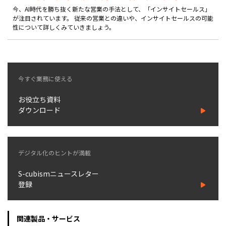
製品
今、AI時代を勝ち抜く新たな営業の手法として、「インサイトセールス」
が注目されています。 従来の営業との違いや、インサイトセールスの可能
性について詳しくみていきましょう。
特長
ショッピングモール型 EC
マルチテナント、マルチブランドなど
通販受注対応
今すぐ業務に使える
ECと通販の連動を可能に
お役立ち資料
EC運用支援
ダウンロード
継続的に結果を出し続けるECサイトへ
スクラッチ開発
デジタル化のヒントが満載
ライセンス契約
S-cubismニュースレター
内製化支援
登録
補助金活用支援
関連製品・サービス
導入事例