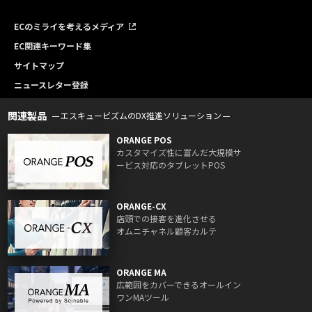
ECのミライを考えるメディア
EC関連キーワード集
サイトマップ
ニュースレター登録
関連製品
エスキュービズムのDX推進ソリューション
ORANGE POS
カスタマイズ性に富んだ大規模サ
ービス対応のタブレットPOS
ORANGE-CX
店頭での接客を進化させる
オムニチャネル顧客カルテ
ORANGE MA
広範囲をカバーできるオールイン
ワンMAツール