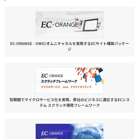
お役立ち記事
03-6432-0346
電話受付：平日 10:00~17:00
EC-ORANGE - OMO/オムニチャネルを実現するECサイト構築パッケー
お問い合わせ
ジ
短期間でマイクロサービス化を実現。貴社のビジネスに適応するECシス
テム スクラッチ開発フレームワーク