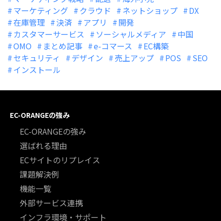
マーケティング
クラウド
ネットショップ
DX
在庫管理
決済
アプリ
開発
カスタマーサービス
ソーシャルメディア
中国
OMO
まとめ記事
e-コマース
EC構築
セキュリティ
デザイン
売上アップ
POS
SEO
インストール
EC-ORANGEの強み
EC-ORANGEの強み
選ばれる理由
ECサイトのリプレイス
課題解決例
機能一覧
外部サービス連携
インフラ環境・サポート