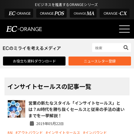
Eビジネスを推進するORANGEシリーズ
EC-ORANGEの強み
EC-ORANGEの強み
お役立ち資料ダウンロード
ニュースレター登録
選ばれる理由
ECサイトのリプレイス
課題解決例
インサイトセールスの記事一覧
機能一覧
営業の新たなスタイル「インサイトセールス」と
外部サービス連携
は？AI時代を勝ち抜くセールスと従来の手法の違い
までを一挙解説！
インフラ環境・サポート
2019年05月22日
費用
#AI
#アウトバウンド
#インサイトセールス
#インバウンド