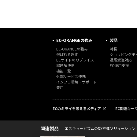
EC-ORANGEの強み
製品
EC-ORANGEの強み
特長
選ばれる理由
ショッピングモー
ECサイトのリプレイス
通販受注対応
課題解決例
EC運用支援
機能一覧
外部サービス連携
インフラ環境・サポート
費用
ECのミライを考えるメディア
EC関連キー
関連製品
エスキュービズムのDX推進ソリューション