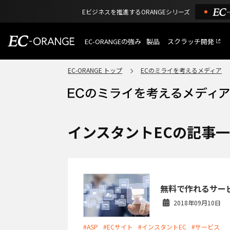
Eビジネスを推進するORANGEシリーズ
EC-ORANGEの強み
製品
スクラッチ開発
EC-ORANGEの強み
選ばれる理由
EC-ORANGE トップ
ECのミライを考えるメディア
特長
ECサイトのリプレイス
課題解決例
機能一覧
外部サービス連携
ショッピングモール型 E
インフラ環境・サポート
費用
マルチテナント、マルチブランド
インスタントECの記事
通販受注対応
ECと通販の連動を可能に
EC運用支援
継続的に結果を出し続けるECサイ
無料で作れるサー
2018年09月10日
#ASP
#ECサイト
#インスタントEC
#サービス