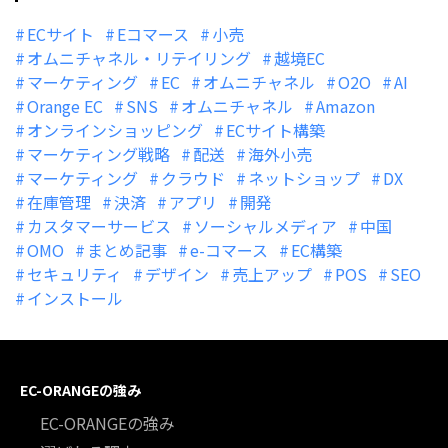
ECサイト
Eコマース
小売
オムニチャネル・リテイリング
越境EC
マーケティング
EC
オムニチャネル
O2O
AI
Orange EC
SNS
オムニチャネル
Amazon
オンラインショッピング
ECサイト構築
マーケティング戦略
配送
海外小売
マーケティング
クラウド
ネットショップ
DX
在庫管理
決済
アプリ
開発
カスタマーサービス
ソーシャルメディア
中国
OMO
まとめ記事
e-コマース
EC構築
セキュリティ
デザイン
売上アップ
POS
SEO
インストール
EC-ORANGEの強み
EC-ORANGEの強み