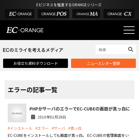
Eビジネスを推進するORANGEシリーズ
EC-ORANGEの強み
EC-ORANGEの強み
お役立ち資料ダウンロード
ニュースレター登録
選ばれる理由
ECサイトのリプレイス
課題解決例
エラーの記事一覧
機能一覧
PHPかサーバのエラーでEC-CUBEの画面が真っ白に
外部サービス連携
2010年01月28日
インフラ環境・サポート
#インストール
#エラー
#サーバ
#真っ白
費用
EC-CUBEをインストールしても画面が真っ白。 EC-CUBEの管理画面をい