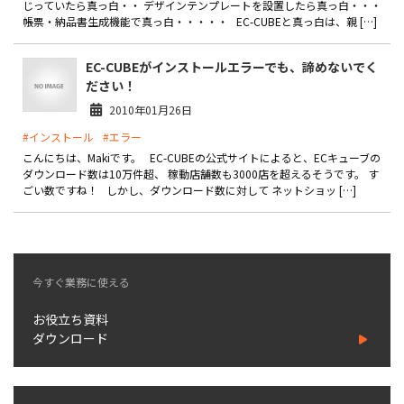
じっていたら真っ白・・ デザインテンプレートを設置したら真っ白・・・
製品
帳票・納品書生成機能で真っ白・・・・・ EC-CUBEと真っ白は、親 […]
特長
EC-CUBEがインストールエラーでも、諦めないでく
ださい！
ショッピングモール型 EC
マルチテナント、マルチブランドなど
2010年01月26日
#インストール
#エラー
通販受注対応
ECと通販の連動を可能に
こんにちは、Makiです。 EC-CUBEの公式サイトによると、ECキューブの
ダウンロード数は10万件超、 稼動店舗数も3000店を超えるそうです。 す
EC運用支援
ごい数ですね！ しかし、ダウンロード数に対して ネットショッ […]
継続的に結果を出し続けるECサイトへ
スクラッチ開発
ライセンス契約
今すぐ業務に使える
内製化支援
お役立ち資料
ダウンロード
補助金活用支援
導入事例