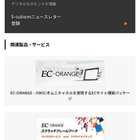
デジタル化のヒントが満載
お役立ち記事
S-cubismニュースレター
登録
03-6432-0346
電話受付：平日 10:00~17:00
関連製品・サービス
お問い合わせ
EC-ORANGE - OMO/オムニチャネルを実現するECサイト構築パッケー
ジ