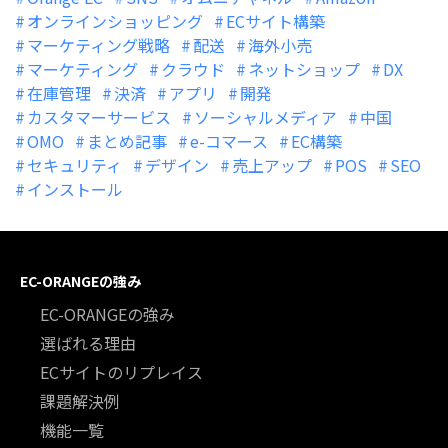
オンラインショッピング
ECサイト構築
マーケティング戦略
配送
海外小売
マーケティング
クラウド
ネットショップ
DX
在庫管理
決済
アプリ
開発
カスタマーサービス
ソーシャルメディア
中国
OMO
まとめ記事
e-コマース
EC構築
セキュリティ
デザイン
売上アップ
POS
SEO
インストール
EC-ORANGEの強み
EC-ORANGEの強み
選ばれる理由
ECサイトのリプレイス
課題解決例
機能一覧