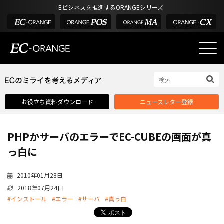
Eビジネスを推進するORANGEシリーズ
EC-ORANGEの強み
EC-ORANGEの強み
お役立ち資料ダウンロード
ニュースレター登録
選ばれる理由
ECサイトのリプレイス
PHPかサーバのエラーでEC-CUBEの画面が真
課題解決例
っ白に
機能一覧
2010年01月28日
外部サービス連携
2018年07月24日
インフラ環境・サポート
#インストール
#エラー
#サーバ
#真っ白
費用