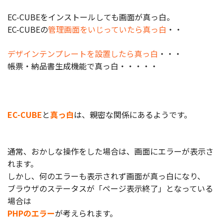
製品
EC-CUBEをインストールしても画面が真っ白。
EC-CUBEの
管理画面をいじっていたら真っ白
・・
特長
ショッピングモール型 EC
デザインテンプレートを設置したら真っ白
・・・
マルチテナント、マルチブランドなど
帳票・納品書生成機能で真っ白・・・・・
通販受注対応
ECと通販の連動を可能に
EC運用支援
継続的に結果を出し続けるECサイトへ
EC-CUBE
と
真っ白
は、親密な関係にあるようです。
スクラッチ開発
通常、おかしな操作をした場合は、画面にエラーが表示さ
ライセンス契約
れます。
内製化支援
しかし、何のエラーも表示されず画面が真っ白になり、
ブラウザのステータスが「ページ表示終了」となっている
補助金活用支援
場合は
PHPのエラー
が考えられます。
導入事例