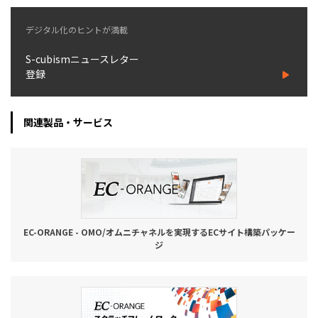
お役立ち記事
デジタル化のヒントが満載
S-cubismニュースレター
03-6432-0346
登録
電話受付：平日 10:00~17:00
お問い合わせ
関連製品・サービス
EC-ORANGE - OMO/オムニチャネルを実現するECサイト構築パッケー
ジ