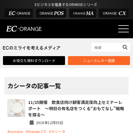
Eビジネスを推進するORANGEシリーズ
EC-ORANGEの強み
EC-ORANGEの強み
お役立ち資料ダウンロード
ニュースレター登録
選ばれる理由
ECサイトのリプレイス
課題解決例
カシータの記事一覧
機能一覧
11/25開催 飲食店向け顧客満足度向上セミナーレ
外部サービス連携
ポート ～明日の有名店をつくる“おもてなし”戦略
を探る～
インフラ環境・サポート
2016年12月05日
費用
#noodoe
#Orange CTI
#カシータ