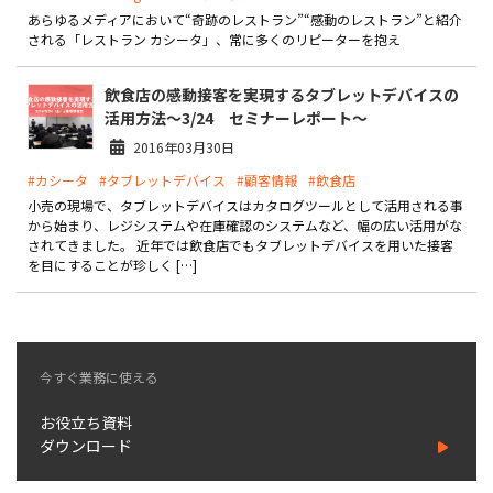
製品
あらゆるメディアにおいて“奇跡のレストラン”“感動のレストラン”と紹介
される「レストラン カシータ」、常に多くのリピーターを抱え
特長
飲食店の感動接客を実現するタブレットデバイスの
ショッピングモール型 EC
活用方法～3/24 セミナーレポート～
マルチテナント、マルチブランドなど
2016年03月30日
通販受注対応
#カシータ
#タブレットデバイス
#顧客情報
#飲食店
ECと通販の連動を可能に
小売の現場で、タブレットデバイスはカタログツールとして活用される事
から始まり、レジシステムや在庫確認のシステムなど、幅の広い活用がな
EC運用支援
されてきました。 近年では飲食店でもタブレットデバイスを用いた接客
継続的に結果を出し続けるECサイトへ
を目にすることが珍しく […]
スクラッチ開発
ライセンス契約
今すぐ業務に使える
内製化支援
お役立ち資料
補助金活用支援
ダウンロード
導入事例