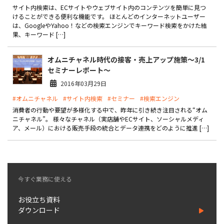
製品
サイト内検索は、ECサイトやウェブサイト内のコンテンツを簡単に見つ
けることができる便利な機能です。 ほとんどのインターネットユーザー
は、GoogleやYahoo！などの検索エンジンでキーワード検索をかけた結
特長
果、キーワード […]
ショッピングモール型 EC
オムニチャネル時代の接客・売上アップ施策～3/1
マルチテナント、マルチブランドなど
セミナーレポート～
通販受注対応
2016年03月29日
ECと通販の連動を可能に
#オムニチャネル
#サイト内検索
#セミナー
#検索エンジン
EC運用支援
消費者の行動や要望が多様化する中で、昨年に引き続き注目される“オム
継続的に結果を出し続けるECサイトへ
ニチャネル”。 様々なチャネル（実店舗やECサイト、ソーシャルメディ
ア、メール）における販売手段の統合とデータ連携をどのように推進 […]
スクラッチ開発
ライセンス契約
内製化支援
今すぐ業務に使える
補助金活用支援
お役立ち資料
ダウンロード
導入事例