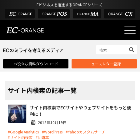
Eビジネスを推進するORANGEシリーズ
EC-ORANGEの強み
EC-ORANGEの強み
お役立ち資料ダウンロード
ニュースレター登録
選ばれる理由
ECサイトのリプレイス
課題解決例
サイト内検索の記事一覧
機能一覧
サイト内検索でECサイトやウェブサイトをもっと便
外部サービス連携
利に！
インフラ環境・サポート
2018年10月19日
#Google Analytics
#WordPress
#Yahooカスタムサーチ
費用
#サイト内検索
#回遊率