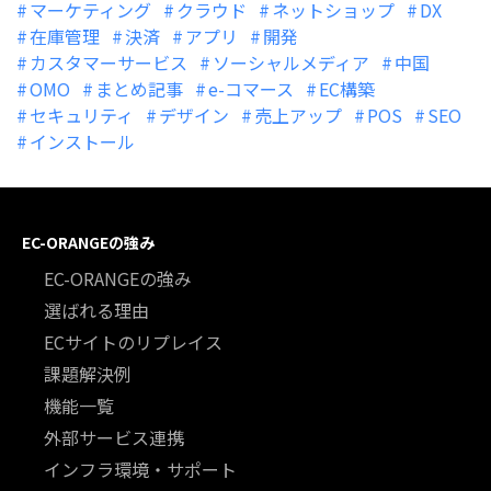
マーケティング
クラウド
ネットショップ
DX
在庫管理
決済
アプリ
開発
カスタマーサービス
ソーシャルメディア
中国
OMO
まとめ記事
e-コマース
EC構築
セキュリティ
デザイン
売上アップ
POS
SEO
インストール
EC-ORANGEの強み
EC-ORANGEの強み
選ばれる理由
ECサイトのリプレイス
課題解決例
機能一覧
外部サービス連携
インフラ環境・サポート