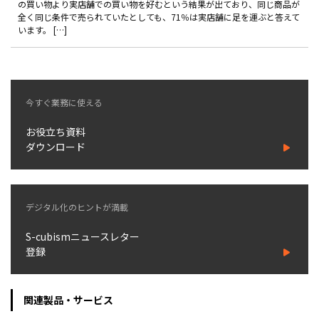
の買い物より実店舗での買い物を好むという結果が出ており、同じ商品が
製品
全く同じ条件で売られていたとしても、71％は実店舗に足を運ぶと答えて
います。 […]
特長
ショッピングモール型 EC
マルチテナント、マルチブランドなど
今すぐ業務に使える
通販受注対応
ECと通販の連動を可能に
お役立ち資料
ダウンロード
EC運用支援
継続的に結果を出し続けるECサイトへ
スクラッチ開発
デジタル化のヒントが満載
ライセンス契約
S-cubismニュースレター
内製化支援
登録
補助金活用支援
関連製品・サービス
導入事例