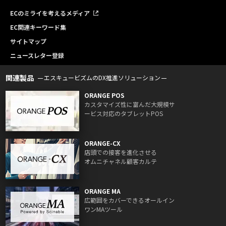
ECのミライを考えるメディア
EC関連キーワード集
サイトマップ
ニュースレター登録
関連製品
エスキュービズムのDX推進ソリューション
ORANGE POS
カスタマイズ性に富んだ大規模サ
ービス対応のタブレットPOS
ORANGE-CX
店頭での接客を進化させる
オムニチャネル顧客カルテ
ORANGE MA
広範囲をカバーできるオールイン
ワンMAツール