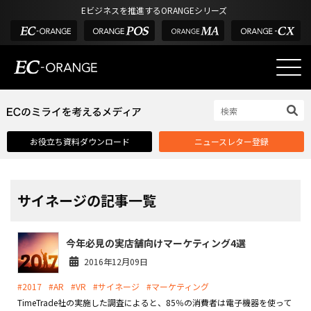
Eビジネスを推進するORANGEシリーズ
EC-ORANGEの強み
EC-ORANGEの強み
お役立ち資料ダウンロード
ニュースレター登録
選ばれる理由
ECサイトのリプレイス
課題解決例
サイネージの記事一覧
機能一覧
今年必見の実店舗向けマーケティング4選
外部サービス連携
2016年12月09日
インフラ環境・サポート
#2017
#AR
#VR
#サイネージ
#マーケティング
費用
TimeTrade社の実施した調査によると、85％の消費者は電子機器を使って