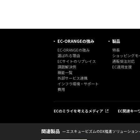
EC-ORANGEの強み
製品
EC-ORANGEの強み
特長
選ばれる理由
ショッピングモー
ECサイトのリプレイス
通販受注対応
課題解決例
EC運用支援
機能一覧
外部サービス連携
インフラ環境・サポート
費用
ECのミライを考えるメディア
EC関連キー
関連製品
エスキュービズムのDX推進ソリューション