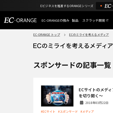
Eビジネスを推進するORANGEシリーズ
EC-ORANGEの強み
製品
スクラッチ開発
EC-ORANGEの強み
選ばれる理由
EC-ORANGE トップ
ECのミライを考えるメディア
特長
ECサイトのリプレイス
課題解決例
機能一覧
外部サービス連携
ショッピングモール型 E
インフラ環境・サポート
費用
マルチテナント、マルチブランド
スポンサードの記事一覧
通販受注対応
ECと通販の連動を可能に
EC運用支援
継続的に結果を出し続けるECサイ
ECサイトのメデ
を切り開く～
2018年03月22日
#ECサイト
#スポンサード
#メディア