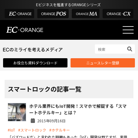
Eビジネスを推進するORANGEシリーズ
EC-ORANGEの強み
EC-ORANGEの強み
お役立ち資料ダウンロード
ニュースレター登録
選ばれる理由
ECサイトのリプレイス
課題解決例
スマートロックの記事一覧
機能一覧
ホテル業界にもIoT開発！スマホで解錠する「スマ
外部サービス連携
ートホテルキー」とは？
インフラ環境・サポート
2015年09月16日
#IoT
#スマートロック
#ホテルキー
費用
「バズワードだ」と言われた時期もあった「IoT」開発分野ですが、実用