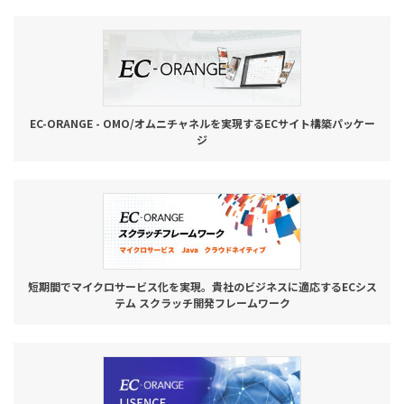
お役立ち記事
03-6432-0346
電話受付：平日 10:00~17:00
EC-ORANGE - OMO/オムニチャネルを実現するECサイト構築パッケー
ジ
お問い合わせ
短期間でマイクロサービス化を実現。貴社のビジネスに適応するECシス
テム スクラッチ開発フレームワーク