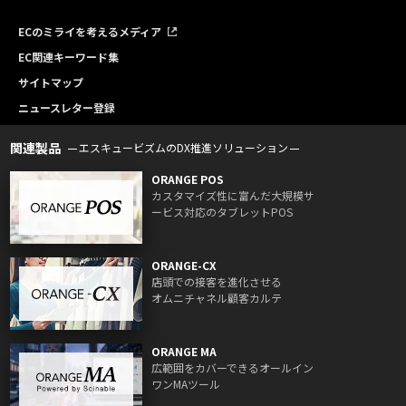
ECのミライを考えるメディア
EC関連キーワード集
サイトマップ
ニュースレター登録
関連製品
エスキュービズムのDX推進ソリューション
ORANGE POS
カスタマイズ性に富んだ大規模サ
ービス対応のタブレットPOS
ORANGE-CX
店頭での接客を進化させる
オムニチャネル顧客カルテ
ORANGE MA
広範囲をカバーできるオールイン
ワンMAツール