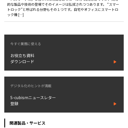
製品
的な製品や技術の登場でそのイメージは払拭されつつあります。 “スマー
トロック”と呼ばれる分野もその１つです。自宅やオフィスにスマートロ
ック機 […]
特長
ショッピングモール型 EC
マルチテナント、マルチブランドなど
今すぐ業務に使える
通販受注対応
ECと通販の連動を可能に
お役立ち資料
EC運用支援
ダウンロード
継続的に結果を出し続けるECサイトへ
スクラッチ開発
デジタル化のヒントが満載
ライセンス契約
S-cubismニュースレター
内製化支援
登録
補助金活用支援
関連製品・サービス
導入事例