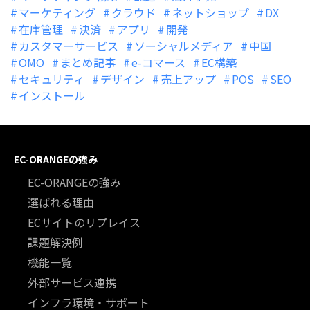
マーケティング
クラウド
ネットショップ
DX
在庫管理
決済
アプリ
開発
カスタマーサービス
ソーシャルメディア
中国
OMO
まとめ記事
e-コマース
EC構築
セキュリティ
デザイン
売上アップ
POS
SEO
インストール
EC-ORANGEの強み
EC-ORANGEの強み
選ばれる理由
ECサイトのリプレイス
課題解決例
機能一覧
外部サービス連携
インフラ環境・サポート