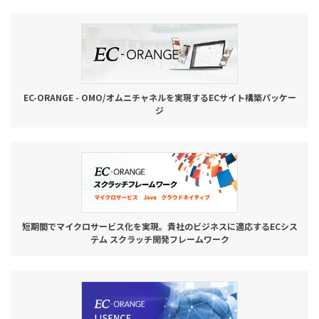
お役立ち記事
03-6432-0346
電話受付：平日 10:00~17:00
EC-ORANGE - OMO/オムニチャネルを実現するECサイト構築パッケー
ジ
お問い合わせ
短期間でマイクロサービス化を実現。貴社のビジネスに適応するECシス
テム スクラッチ開発フレームワーク