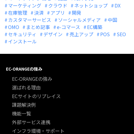
マーケティング
クラウド
ネットショップ
DX
在庫管理
決済
アプリ
開発
カスタマーサービス
ソーシャルメディア
中国
OMO
まとめ記事
e-コマース
EC構築
セキュリティ
デザイン
売上アップ
POS
SEO
インストール
EC-ORANGEの強み
EC-ORANGEの強み
選ばれる理由
ECサイトのリプレイス
課題解決例
機能一覧
外部サービス連携
インフラ環境・サポート