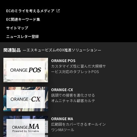
ECのミライを考えるメディア
EC関連キーワード集
サイトマップ
ニュースレター登録
関連製品
エスキュービズムのDX推進ソリューション
ORANGE POS
カスタマイズ性に富んだ大規模サ
ービス対応のタブレットPOS
ORANGE-CX
店頭での接客を進化させる
オムニチャネル顧客カルテ
ORANGE MA
広範囲をカバーできるオールイン
ワンMAツール