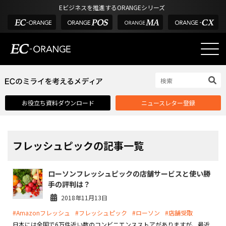
Eビジネスを推進するORANGEシリーズ
EC-ORANGEの強み
EC-ORANGEの強み
お役立ち資料ダウンロード
ニュースレター登録
選ばれる理由
ECサイトのリプレイス
課題解決例
フレッシュピックの記事一覧
機能一覧
ローソンフレッシュピックの店舗サービスと使い勝
外部サービス連携
手の評判は？
インフラ環境・サポート
2018年11月13日
#Amazonフレッシュ
#フレッシュピック
#ローソン
#店舗受取
費用
日本には全国で6万件近い数のコンビニエンスストアがありますが、最近