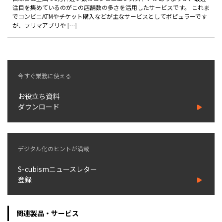
製品
注目を集めているのがこの店舗数の多さを活用したサービスです。 これま
でコンビニATMやチケット購入などが主なサービスとしてポピュラーです
が、フリマアプリや […]
特長
ショッピングモール型 EC
マルチテナント、マルチブランドなど
今すぐ業務に使える
通販受注対応
ECと通販の連動を可能に
お役立ち資料
EC運用支援
ダウンロード
継続的に結果を出し続けるECサイトへ
スクラッチ開発
デジタル化のヒントが満載
ライセンス契約
S-cubismニュースレター
内製化支援
登録
補助金活用支援
関連製品・サービス
導入事例