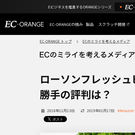
Eビジネスを推進するORANGEシリーズ
EC-ORANGEの強み
製品
スクラッチ開発
EC-ORANGEの強み
選ばれる理由
EC-ORANGE トップ
ECのミライを考えるメディア
特長
ECサイトのリプレイス
課題解決例
機能一覧
外部サービス連携
ショッピングモール型 E
インフラ環境・サポート
費用
マルチテナント、マルチブランド
ローソンフレッシュ
通販受注対応
ECと通販の連動を可能に
勝手の評判は？
EC運用支援
継続的に結果を出し続けるECサイ
2018年11月13日
2019年01月17日
#Amazo