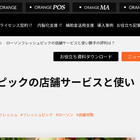
ライセンス契約
内製化支援
補助金活用支援
導入事例
お役立ち記
ローソンフレッシュピックの店舗サービスと使い勝手の評判は？
お役立ち資料ダウンロード
ニュ
C
など
ピックの店舗サービスと使い
トへ
nフレッシュ
#フレッシュピック
#ローソン
#店舗受取