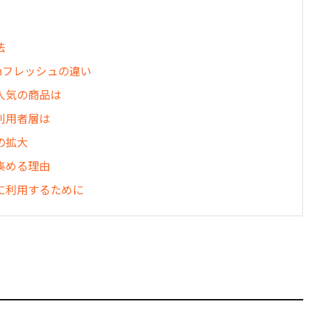
法
nフレッシュの違い
人気の商品は
利用者層は
の拡大
集める理由
に利用するために