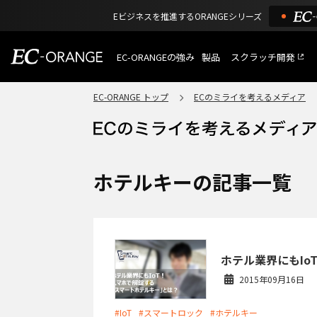
Eビジネスを推進するORANGEシリーズ
EC-ORANGEの強み
製品
スクラッチ開発
EC-ORANGEの強み
選ばれる理由
EC-ORANGE トップ
ECのミライを考えるメディア
特長
ECサイトのリプレイス
課題解決例
機能一覧
外部サービス連携
ショッピングモール型 E
インフラ環境・サポート
費用
マルチテナント、マルチブランド
ホテルキーの記事一覧
通販受注対応
ECと通販の連動を可能に
EC運用支援
継続的に結果を出し続けるECサイ
ホテル業界にもI
2015年09月16日
#IoT
#スマートロック
#ホテルキー