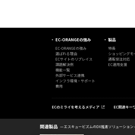
EC-ORANGEの強み
製品
EC-ORANGEの強み
特長
選ばれる理由
ショッピングモー
ECサイトのリプレイス
通販受注対応
課題解決例
EC運用支援
機能一覧
外部サービス連携
インフラ環境・サポート
費用
ECのミライを考えるメディア
EC関連キー
関連製品
エスキュービズムのDX推進ソリューション