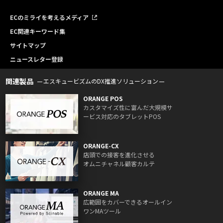
ECのミライを考えるメディア
EC関連キーワード集
サイトマップ
ニュースレター登録
関連製品
エスキュービズムのDX推進ソリューション
ORANGE POS
カスタマイズ性に富んだ大規模サ
ービス対応のタブレットPOS
ORANGE-CX
店頭での接客を進化させる
オムニチャネル顧客カルテ
ORANGE MA
広範囲をカバーできるオールイン
ワンMAツール