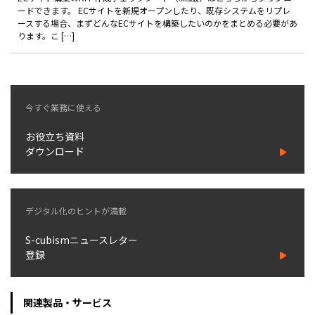
製品
ードできます。 ECサイトを新規オープンしたり、既存システムをリプレ
ースする場合、まずどんなECサイトを構築したいのかをまとめる必要があ
ります。こ […]
特長
ショッピングモール型 EC
マルチテナント、マルチブランドなど
今すぐ業務に使える
通販受注対応
ECと通販の連動を可能に
お役立ち資料
EC運用支援
ダウンロード
継続的に結果を出し続けるECサイトへ
スクラッチ開発
デジタル化のヒントが満載
ライセンス契約
S-cubismニュースレター
内製化支援
登録
補助金活用支援
関連製品・サービス
導入事例