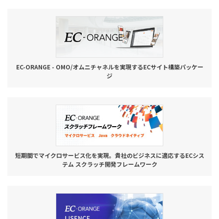
お役立ち記事
03-6432-0346
電話受付：平日 10:00~17:00
EC-ORANGE - OMO/オムニチャネルを実現するECサイト構築パッケー
ジ
お問い合わせ
短期間でマイクロサービス化を実現。貴社のビジネスに適応するECシス
テム スクラッチ開発フレームワーク