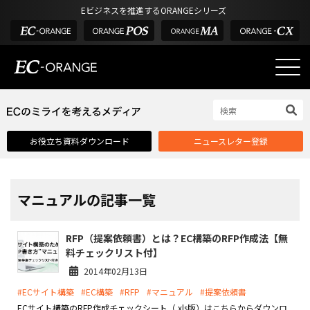
Eビジネスを推進するORANGEシリーズ
EC-ORANGEの強み
EC-ORANGEの強み
お役立ち資料ダウンロード
ニュースレター登録
選ばれる理由
ECサイトのリプレイス
課題解決例
マニュアルの記事一覧
機能一覧
RFP（提案依頼書）とは？EC構築のRFP作成法【無
外部サービス連携
料チェックリスト付】
インフラ環境・サポート
2014年02月13日
#ECサイト構築
#EC構築
#RFP
#マニュアル
#提案依頼書
費用
ECサイト構築のRFP作成チェックシート（.xls版）はこちらからダウンロ