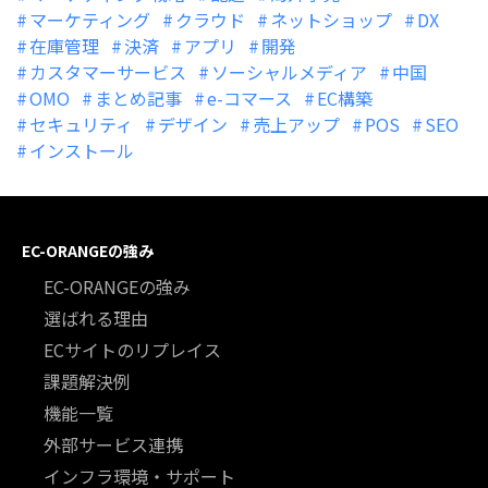
マーケティング
クラウド
ネットショップ
DX
在庫管理
決済
アプリ
開発
カスタマーサービス
ソーシャルメディア
中国
OMO
まとめ記事
e-コマース
EC構築
セキュリティ
デザイン
売上アップ
POS
SEO
インストール
EC-ORANGEの強み
EC-ORANGEの強み
選ばれる理由
ECサイトのリプレイス
課題解決例
機能一覧
外部サービス連携
インフラ環境・サポート