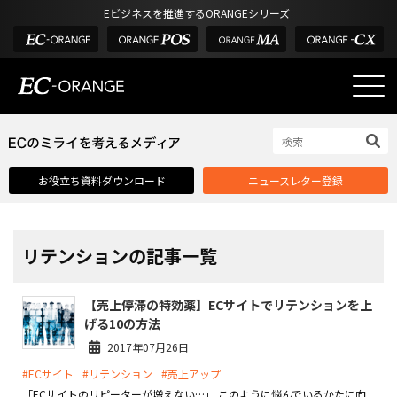
Eビジネスを推進するORANGEシリーズ
EC-ORANGEの強み
EC-ORANGEの強み
お役立ち資料ダウンロード
ニュースレター登録
選ばれる理由
ECサイトのリプレイス
課題解決例
リテンションの記事一覧
機能一覧
【売上停滞の特効薬】ECサイトでリテンションを上
外部サービス連携
げる10の方法
インフラ環境・サポート
2017年07月26日
#ECサイト
#リテンション
#売上アップ
費用
「ECサイトのリピーターが増えない…」 このように悩んでいるかたに向