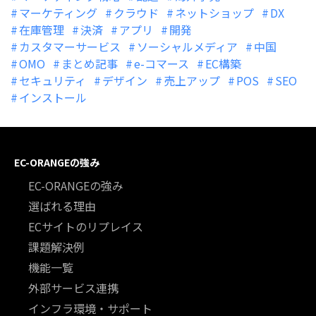
マーケティング
クラウド
ネットショップ
DX
在庫管理
決済
アプリ
開発
カスタマーサービス
ソーシャルメディア
中国
OMO
まとめ記事
e-コマース
EC構築
セキュリティ
デザイン
売上アップ
POS
SEO
インストール
EC-ORANGEの強み
EC-ORANGEの強み
選ばれる理由
ECサイトのリプレイス
課題解決例
機能一覧
外部サービス連携
インフラ環境・サポート