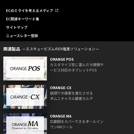
ECのミライを考えるメディア
EC関連キーワード集
サイトマップ
ニュースレター登録
関連製品
エスキュービズムのDX推進ソリューション
ORANGE POS
カスタマイズ性に富んだ大規模サ
ービス対応のタブレットPOS
ORANGE-CX
店頭での接客を進化させる
オムニチャネル顧客カルテ
ORANGE MA
広範囲をカバーできるオールイン
ワンMAツール