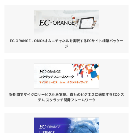
お役立ち記事
03-6432-0346
電話受付：平日 10:00~17:00
EC-ORANGE - OMO/オムニチャネルを実現するECサイト構築パッケー
ジ
お問い合わせ
短期間でマイクロサービス化を実現。貴社のビジネスに適応するECシス
テム スクラッチ開発フレームワーク