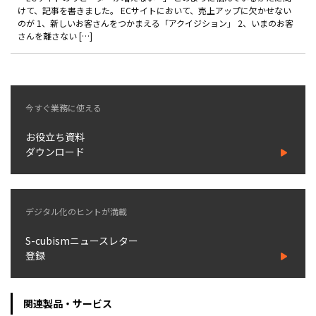
製品
けて、記事を書きました。 ECサイトにおいて、売上アップに欠かせない
のが 1、新しいお客さんをつかまえる「アクイジション」 2、いまのお客
さんを離さない […]
特長
ショッピングモール型 EC
マルチテナント、マルチブランドなど
今すぐ業務に使える
通販受注対応
ECと通販の連動を可能に
お役立ち資料
EC運用支援
ダウンロード
継続的に結果を出し続けるECサイトへ
スクラッチ開発
デジタル化のヒントが満載
ライセンス契約
S-cubismニュースレター
内製化支援
登録
補助金活用支援
関連製品・サービス
導入事例