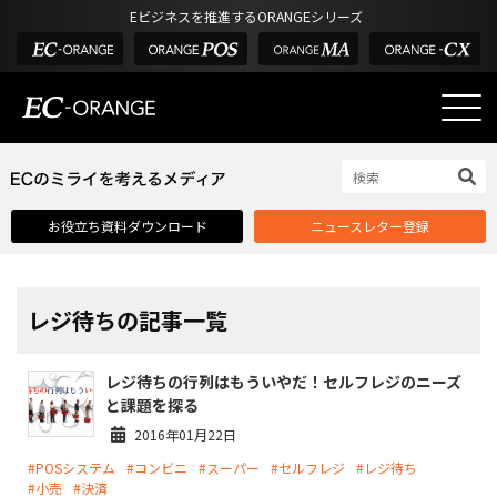
Eビジネスを推進するORANGEシリーズ
EC-ORANGEの強み
EC-ORANGEの強み
お役立ち資料ダウンロード
ニュースレター登録
選ばれる理由
ECサイトのリプレイス
課題解決例
レジ待ちの記事一覧
機能一覧
レジ待ちの行列はもういやだ！セルフレジのニーズ
外部サービス連携
と課題を探る
インフラ環境・サポート
2016年01月22日
#POSシステム
#コンビニ
#スーパー
#セルフレジ
#レジ待ち
費用
#小売
#決済