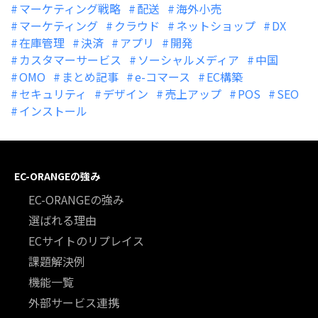
マーケティング戦略
配送
海外小売
マーケティング
クラウド
ネットショップ
DX
在庫管理
決済
アプリ
開発
カスタマーサービス
ソーシャルメディア
中国
OMO
まとめ記事
e-コマース
EC構築
セキュリティ
デザイン
売上アップ
POS
SEO
インストール
EC-ORANGEの強み
EC-ORANGEの強み
選ばれる理由
ECサイトのリプレイス
課題解決例
機能一覧
外部サービス連携