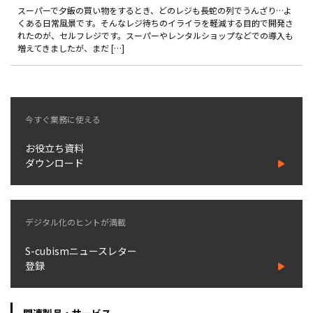
製品
スーパーで夕飯の買い物をするとき、どのレジも長蛇の列でうんざり…よ
くある日常風景です。そんなレジ待ちのイライラを軽減する目的で開発さ
れたのが、セルフレジです。スーパーやレンタルショップなどでの導入も
特長
増えてきましたが、まだ […]
ショッピングモール型 EC
マルチテナント、マルチブランドなど
通販受注対応
今すぐ業務に使える
ECと通販の連動を可能に
EC運用支援
お役立ち資料
継続的に結果を出し続けるECサイトへ
ダウンロード
スクラッチ開発
ライセンス契約
デジタル化のヒントが満載
内製化支援
S-cubismニュースレター
登録
補助金活用支援
導入事例