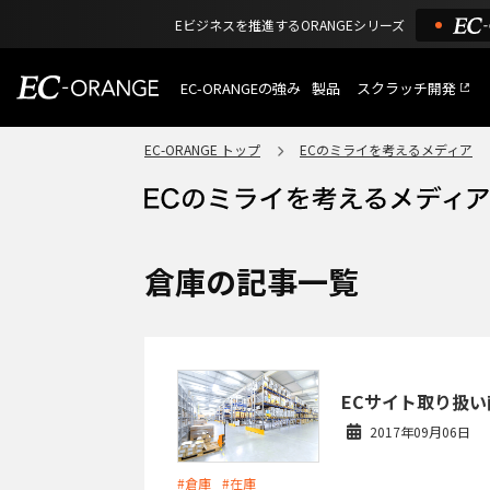
Eビジネスを推進するORANGEシリーズ
EC-ORANGEの強み
製品
スクラッチ開発
EC-ORANGEの強み
選ばれる理由
EC-ORANGE トップ
ECのミライを考えるメディア
特長
ECサイトのリプレイス
課題解決例
機能一覧
外部サービス連携
ショッピングモール型 E
インフラ環境・サポート
費用
マルチテナント、マルチブランド
倉庫の記事一覧
通販受注対応
ECと通販の連動を可能に
EC運用支援
継続的に結果を出し続けるECサイ
ECサイト取り扱
2017年09月06日
#倉庫
#在庫