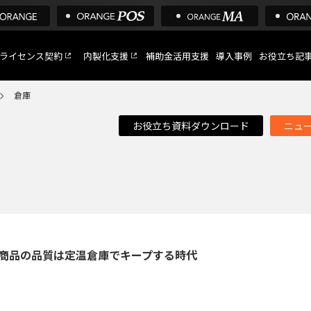
ライセンス契約
内製化支援
補助金活用支援
導入事例
お役立ち記
倉庫
お役立ち資料ダウンロード
ニュ
C
など
トへ
い商品の品質は定温倉庫でキープする時代