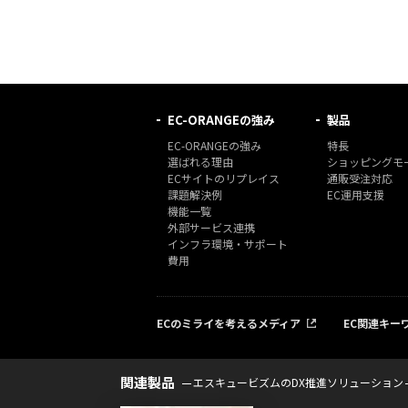
EC-ORANGEの強み
製品
EC-ORANGEの強み
特長
選ばれる理由
ショッピングモー
ECサイトのリプレイス
通販受注対応
課題解決例
EC運用支援
機能一覧
外部サービス連携
インフラ環境・サポート
費用
ECのミライを考えるメディア
EC関連キー
関連製品
エスキュービズムのDX推進ソリューション