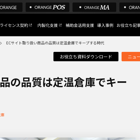
ライセンス契約
内製化支援
補助金活用支援
導入事例
お役立ち記
ECサイト取り扱い商品の品質は定温倉庫でキープする時代
お役立ち資料ダウンロード
ニュ
C
など
商品の品質は定温倉庫でキー
トへ
在庫