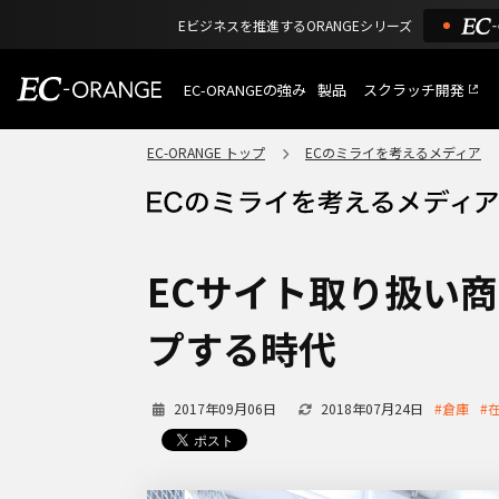
Eビジネスを推進するORANGEシリーズ
EC-ORANGEの強み
製品
スクラッチ開発
EC-ORANGEの強み
選ばれる理由
EC-ORANGE トップ
ECのミライを考えるメディア
特長
ECサイトのリプレイス
課題解決例
機能一覧
外部サービス連携
ショッピングモール型 E
インフラ環境・サポート
費用
マルチテナント、マルチブランド
ECサイト取り扱い
通販受注対応
ECと通販の連動を可能に
プする時代
EC運用支援
継続的に結果を出し続けるECサイ
2017年09月06日
2018年07月24日
#倉庫
#