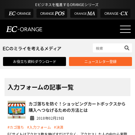
Eビジネスを推進するORANGEシリーズ
EC-ORANGEの強み
EC-ORANGEの強み
お役立ち資料ダウンロード
ニュースレター登録
選ばれる理由
ECサイトのリプレイス
課題解決例
入力フォームの記事一覧
機能一覧
カゴ落ちを防ぐ！ショッピングカートボックスから
外部サービス連携
購入へつなげるための方法とは
インフラ環境・サポート
2018年02月19日
#カゴ落ち
#入力フォーム
#決済
費用
ECサイトはアクセス数を伸ばすだけでなく、アクセスした人の中から実際