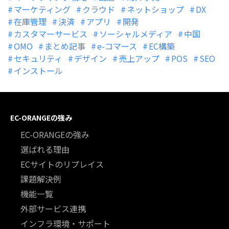
マーケティング
クラウド
ネットショップ
DX
在庫管理
決済
アプリ
開発
カスタマーサービス
ソーシャルメディア
中国
OMO
まとめ記事
e-コマース
EC構築
セキュリティ
デザイン
売上アップ
POS
SEO
インストール
EC-ORANGEの強み
EC-ORANGEの強み
選ばれる理由
ECサイトのリプレイス
課題解決例
機能一覧
外部サービス連携
インフラ環境・サポート