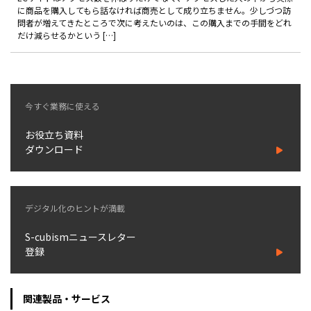
製品
に商品を購入してもら話なければ商売として成り立ちません。少しづつ訪
問者が増えてきたところで次に考えたいのは、この購入までの手間をどれ
だけ減らせるかという […]
特長
ショッピングモール型 EC
マルチテナント、マルチブランドなど
今すぐ業務に使える
通販受注対応
ECと通販の連動を可能に
お役立ち資料
EC運用支援
ダウンロード
継続的に結果を出し続けるECサイトへ
スクラッチ開発
デジタル化のヒントが満載
ライセンス契約
S-cubismニュースレター
内製化支援
登録
補助金活用支援
関連製品・サービス
導入事例