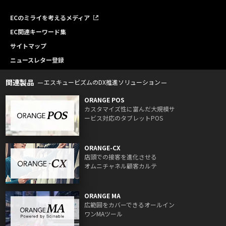
ECのミライを考えるメディア
EC関連キーワード集
サイトマップ
ニュースレター登録
関連製品
エスキュービズムのDX推進ソリューション
ORANGE POS
カスタマイズ性に富んだ大規模サ
ービス対応のタブレットPOS
ORANGE-CX
店頭での接客を進化させる
オムニチャネル顧客カルテ
ORANGE MA
広範囲をカバーできるオールイン
ワンMAツール