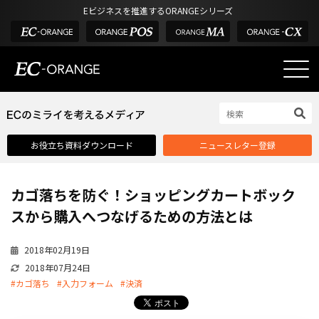
Eビジネスを推進するORANGEシリーズ
EC-ORANGEの強み
EC-ORANGEの強み
お役立ち資料ダウンロード
ニュースレター登録
選ばれる理由
ECサイトのリプレイス
カゴ落ちを防ぐ！ショッピングカートボック
課題解決例
スから購入へつなげるための方法とは
機能一覧
2018年02月19日
外部サービス連携
2018年07月24日
インフラ環境・サポート
#カゴ落ち
#入力フォーム
#決済
費用