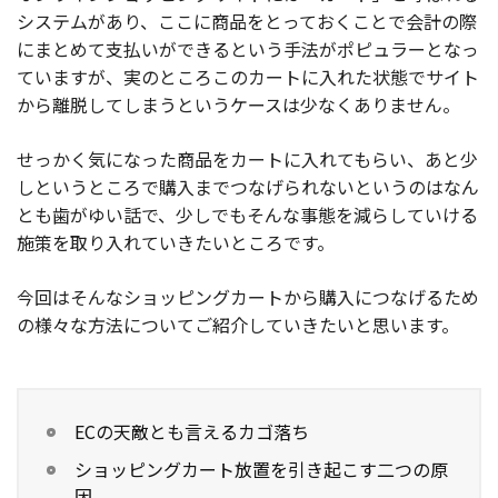
システムがあり、ここに商品をとっておくことで会計の際
お役立ち記事
にまとめて支払いができるという手法がポピュラーとなっ
ていますが、実のところこのカートに入れた状態でサイト
03-6432-0346
から離脱してしまうというケースは少なくありません。
電話受付：平日 10:00~17:00
せっかく気になった商品をカートに入れてもらい、あと少
お問い合わせ
しというところで購入までつなげられないというのはなん
とも歯がゆい話で、少しでもそんな事態を減らしていける
施策を取り入れていきたいところです。
今回はそんなショッピングカートから購入につなげるため
の様々な方法についてご紹介していきたいと思います。
ECの天敵とも言えるカゴ落ち
ショッピングカート放置を引き起こす二つの原
因