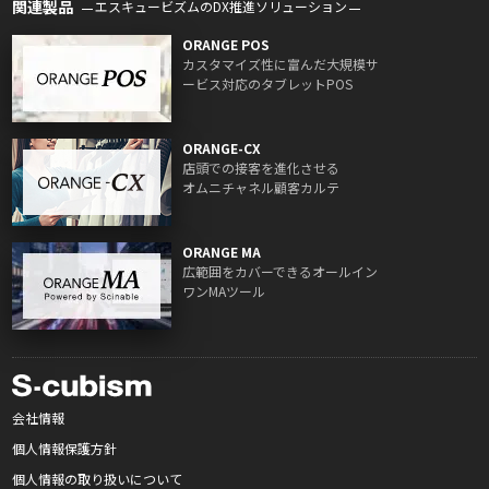
関連製品
エスキュービズムのDX推進ソリューション
ORANGE POS
カスタマイズ性に富んだ大規模サ
ービス対応のタブレットPOS
ORANGE-CX
店頭での接客を進化させる
オムニチャネル顧客カルテ
ORANGE MA
広範囲をカバーできるオールイン
ワンMAツール
会社情報
個人情報保護方針
個人情報の取り扱いについて