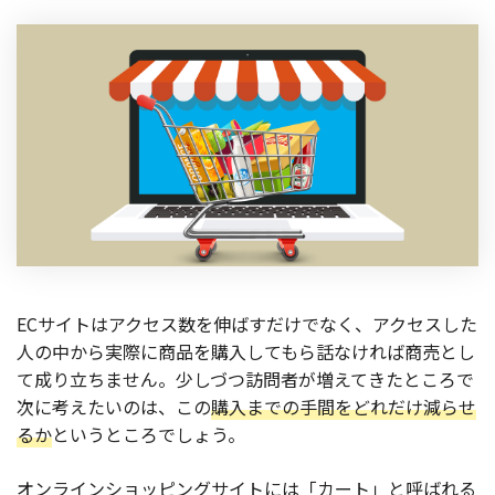
製品
特長
ショッピングモール型 EC
マルチテナント、マルチブランドなど
通販受注対応
ECと通販の連動を可能に
EC運用支援
継続的に結果を出し続けるECサイトへ
スクラッチ開発
ECサイトはアクセス数を伸ばすだけでなく、アクセスした
ライセンス契約
人の中から実際に商品を購入してもら話なければ商売とし
て成り立ちません。少しづつ訪問者が増えてきたところで
内製化支援
次に考えたいのは、この
購入までの手間をどれだけ減らせ
るか
というところでしょう。
補助金活用支援
オンラインショッピングサイトには「カート」と呼ばれる
導入事例