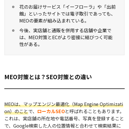
花のお届けサービス「イーフローラ」や「出前
お役立ち記事
館」といったサイトでは電子取引であっても、
MEOの要素が組み込まれている。
03-6432-0346
今後、実店舗と通販を併用する店舗や企業で
電話受付：平日 10:00~17:00
は、MEO対策とECがより密接に結びつく可能
性がある。
お問い合わせ
MEO対策とは？SEO対策との違い
MEOは、マップエンジン最適化（Map Engine Optimizati
on）のこと
で、
ローカルSEO
と呼ばれることもあります。
これは、実店舗の所在地や電話番号、写真を登録すること
で、Google検索した人の位置情報と合わせて検索結果に