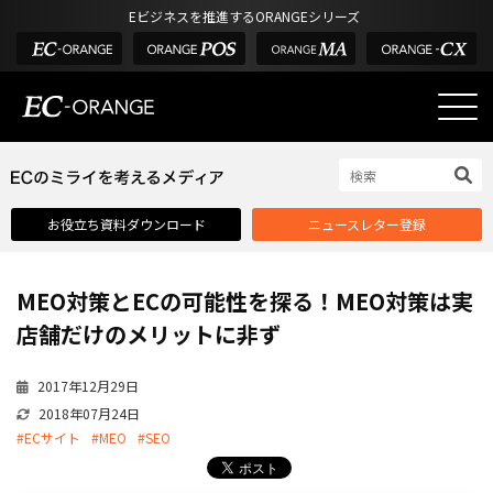
Eビジネスを推進するORANGEシリーズ
EC-ORANGEの強み
EC-ORANGEの強み
お役立ち資料ダウンロード
ニュースレター登録
選ばれる理由
ECサイトのリプレイス
MEO対策とECの可能性を探る！MEO対策は実
課題解決例
店舗だけのメリットに非ず
機能一覧
2017年12月29日
外部サービス連携
2018年07月24日
インフラ環境・サポート
#ECサイト
#MEO
#SEO
費用