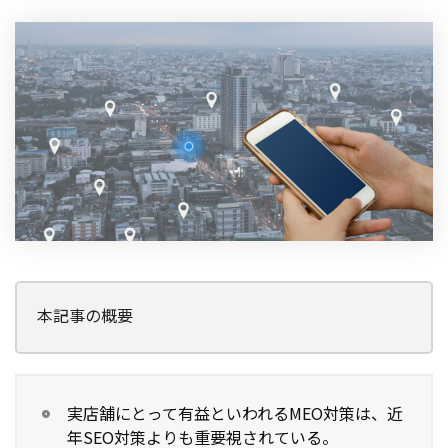
製品
特長
ショッピングモール型 EC
マルチテナント、マルチブランドなど
通販受注対応
ECと通販の連動を可能に
EC運用支援
継続的に結果を出し続けるECサイトへ
スクラッチ開発
ライセンス契約
本記事の概要
内製化支援
補助金活用支援
実店舗にとって有益といわれるMEO対策は、近
年SEO対策よりも重要視されている。
導入事例