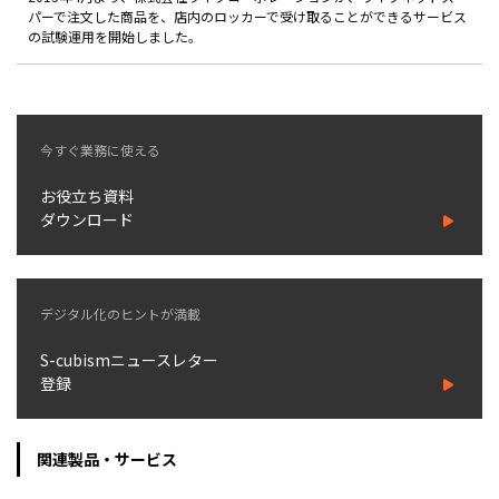
製品
パーで注文した商品を、店内のロッカーで受け取ることができるサービス
の試験運用を開始しました。
特長
ショッピングモール型 EC
マルチテナント、マルチブランドなど
今すぐ業務に使える
通販受注対応
ECと通販の連動を可能に
お役立ち資料
ダウンロード
EC運用支援
継続的に結果を出し続けるECサイトへ
スクラッチ開発
デジタル化のヒントが満載
ライセンス契約
S-cubismニュースレター
登録
内製化支援
補助金活用支援
関連製品・サービス
導入事例