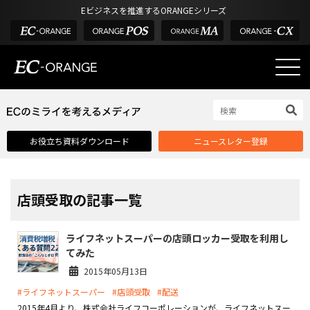
Eビジネスを推進するORANGEシリーズ
EC-ORANGEの強み
EC-ORANGEの強み
お役立ち資料ダウンロード
ニュースレター登録
選ばれる理由
ECサイトのリプレイス
課題解決例
店頭受取の記事一覧
機能一覧
ライフネットスーパーの店頭ロッカー受取を利用し
外部サービス連携
てみた
インフラ環境・サポート
2015年05月13日
#ライフネットスーパー
#店頭受取
#配送
費用
2015年4月より、株式会社ライフコーポレーションが、ライフネットスー