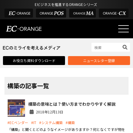
Eビジネスを推進するORANGEシリーズ
EC-ORANGEの強み
EC-ORANGEの強み
お役立ち資料ダウンロード
ニュースレター登録
選ばれる理由
ECサイトのリプレイス
課題解決例
構築の記事一覧
機能一覧
構築の意味とは？使い方までわかりやすく解説
外部サービス連携
2018年12月13日
インフラ環境・サポート
#ECベンダー
#IT
#システム構築
#構築
費用
「構築」と聞くとどのようなイメージがありますか？何となくですが物を