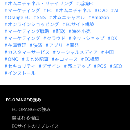
オムニチャネル・リテイリング
越境EC
マーケティング
EC
オムニチャネル
O2O
AI
Orange EC
SNS
オムニチャネル
Amazon
オンラインショッピング
ECサイト構築
マーケティング戦略
配送
海外小売
マーケティング
クラウド
ネットショップ
DX
在庫管理
決済
アプリ
開発
カスタマーサービス
ソーシャルメディア
中国
OMO
まとめ記事
e-コマース
EC構築
セキュリティ
デザイン
売上アップ
POS
SEO
インストール
EC-ORANGEの強み
EC-ORANGEの強み
選ばれる理由
ECサイトのリプレイス