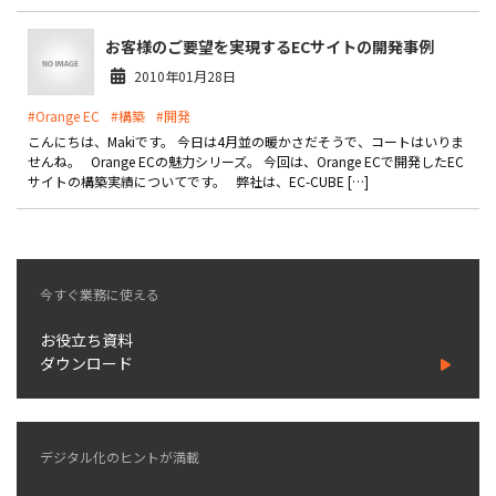
お役立ち記事
お客様のご要望を実現するECサイトの開発事例
2010年01月28日
03-6432-0346
#Orange EC
#構築
#開発
電話受付：平日 10:00~17:00
こんにちは、Makiです。 今日は4月並の暖かさだそうで、コートはいりま
せんね。 Orange ECの魅力シリーズ。 今回は、Orange ECで開発したEC
お問い合わせ
サイトの構築実績についてです。 弊社は、EC-CUBE […]
今すぐ業務に使える
お役立ち資料
ダウンロード
デジタル化のヒントが満載