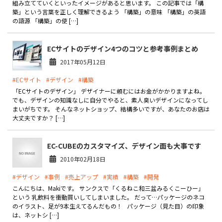
組み立てていくといったイメージがあると思います。 この記事では「構
製品
築」という言葉を正しく理解できるよう 「構築」の意味 「構築」の英語
の語源 「構築」の使 […]
特長
ECサイトのデザイン4つのコツと参考事例まとめ
ショッピングモール型 EC
マルチテナント、マルチブランドなど
2017年05月12日
通販受注対応
#ECサイト
#デザイン
#構築
ECと通販の連動を可能に
「ECサイトのデザイン」 デザイナーに頼むにはお金がかかりますよね。
でも、デザインの知識なしに自分でやると、素人臭いデザインになってし
EC運用支援
まいがちです。 そんなネットショップ、結構多いですが、あなたのお店は
継続的に結果を出し続けるECサイトへ
大丈夫ですか？ […]
スクラッチ開発
EC-CUBEのカスタマイズ、デザイン面も大事です
ライセンス契約
2010年02月18日
内製化支援
#デザイン
#事例
#売上アップ
#実績
#構築
#開発
こんにちは、Makiです。 サンクスで「くるねこ和三盆みるくこーひー」
補助金活用支援
という 乳飲料を衝動買いしてしまいました。 だって…パッケージのネコ
のイラスト、足が9本生えてるんだもの！ パッケージ（見た目）の印象
は、ネットシ […]
導入事例