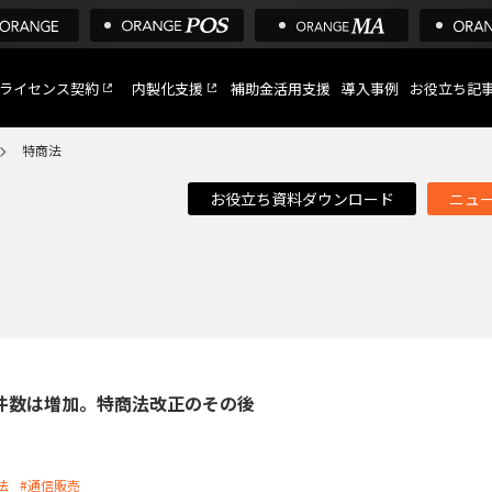
ライセンス契約
内製化支援
補助金活用支援
導入事例
お役立ち記
特商法
お役立ち資料ダウンロード
ニュ
C
など
トへ
件数は増加。特商法改正のその後
法
#通信販売