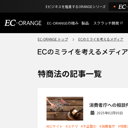
Eビジネスを推進するORANGEシリーズ
EC-ORANGEの強み
製品
スクラッチ開発
EC-ORANGEの強み
選ばれる理由
EC-ORANGE トップ
ECのミライを考えるメディア
特長
ECサイトのリプレイス
課題解決例
機能一覧
外部サービス連携
ショッピングモール型 E
インフラ環境・サポート
費用
マルチテナント、マルチブランド
特商法の記事一覧
通販受注対応
ECと通販の連動を可能に
EC運用支援
継続的に結果を出し続けるECサイ
消費者庁への相談
2025年02月05日
#ECサイト
#ステマ
#不正取引
#消費者庁
#特商