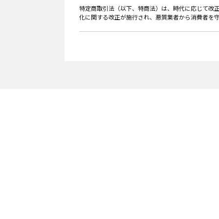
特定商取引法（以下、特商法）は、時代に応じて改正
化に関する改正が施行され、悪質業者から消費者を守る