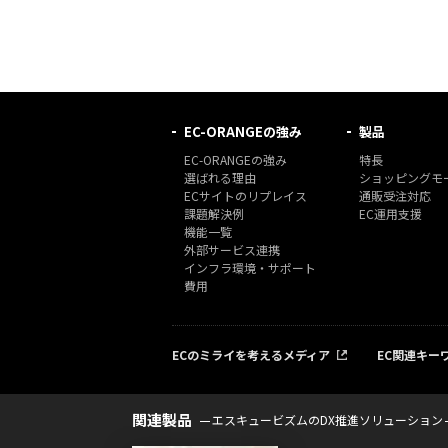
EC-ORANGEの強み
製品
EC-ORANGEの強み
特長
選ばれる理由
ショッピングモー
ECサイトのリプレイス
通販受注対応
課題解決例
EC運用支援
機能一覧
外部サービス連携
インフラ環境・サポート
費用
ECのミライを考えるメディア
EC関連キー
関連製品
エスキュービズムのDX推進ソリューション