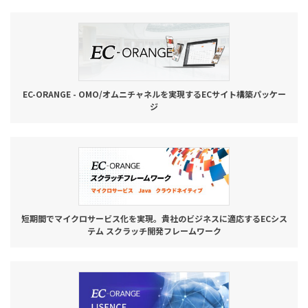
お役立ち記事
03-6432-0346
電話受付：平日 10:00~17:00
EC-ORANGE - OMO/オムニチャネルを実現するECサイト構築パッケー
ジ
お問い合わせ
短期間でマイクロサービス化を実現。貴社のビジネスに適応するECシス
テム スクラッチ開発フレームワーク