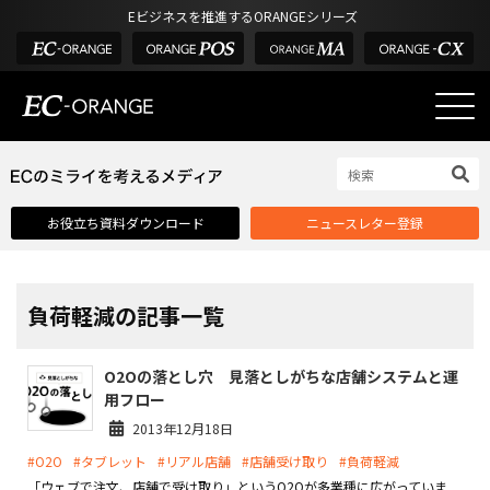
Eビジネスを推進するORANGEシリーズ
EC-ORANGEの強み
EC-ORANGEの強み
お役立ち資料ダウンロード
ニュースレター登録
選ばれる理由
ECサイトのリプレイス
課題解決例
負荷軽減の記事一覧
機能一覧
O2Oの落とし穴 見落としがちな店舗システムと運
外部サービス連携
用フロー
インフラ環境・サポート
2013年12月18日
#O2O
#タブレット
#リアル店舗
#店舗受け取り
#負荷軽減
費用
「ウェブで注文、店舗で受け取り」というO2Oが多業種に広がっていま