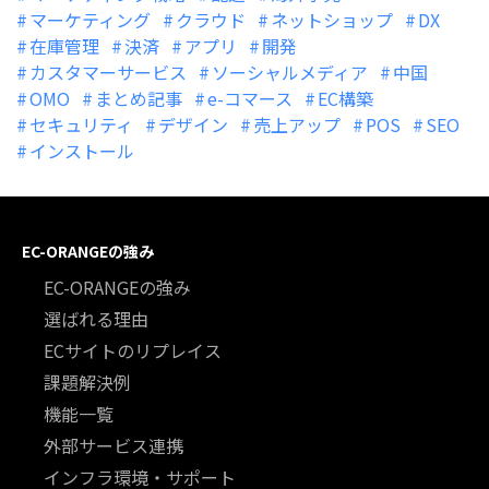
マーケティング
クラウド
ネットショップ
DX
在庫管理
決済
アプリ
開発
カスタマーサービス
ソーシャルメディア
中国
OMO
まとめ記事
e-コマース
EC構築
セキュリティ
デザイン
売上アップ
POS
SEO
インストール
EC-ORANGEの強み
EC-ORANGEの強み
選ばれる理由
ECサイトのリプレイス
課題解決例
機能一覧
外部サービス連携
インフラ環境・サポート