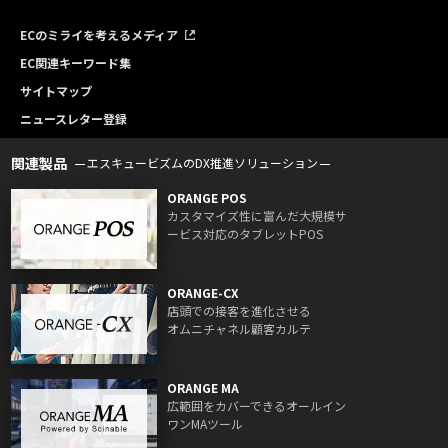
ECのミライを考えるメディア
EC関連キーワード集
サイトマップ
ニュースレター登録
関連製品
エスキュービズムのDX推進ソリューション
ORANGE POS
カスタマイズ性に富んだ大規模サ
ービス対応のタブレットPOS
ORANGE-CX
店頭での接客を進化させる
オムニチャネル顧客カルテ
ORANGE MA
広範囲をカバーできるオールイン
ワンMAツール