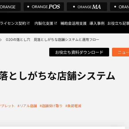
ライセンス契約
内製化支援
補助金活用支援
導入事例
お役立ち記
O2Oの落とし穴 見落としがちな店舗システムと運用フロー
お役立ち資料ダウンロード
ニュ
C
など
見落としがちな店舗システム
トへ
タブレット
#リアル店舗
#店舗受け取り
#負荷軽減