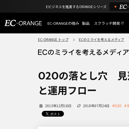
Eビジネスを推進するORANGEシリーズ
EC-ORANGEの強み
製品
スクラッチ開発
EC-ORANGEの強み
選ばれる理由
EC-ORANGE トップ
ECのミライを考えるメディア
特長
ECサイトのリプレイス
課題解決例
機能一覧
外部サービス連携
ショッピングモール型 E
インフラ環境・サポート
費用
マルチテナント、マルチブランド
O2Oの落とし穴 
通販受注対応
ECと通販の連動を可能に
と運用フロー
EC運用支援
継続的に結果を出し続けるECサイ
2013年12月18日
2018年07月24日
#O2O
#