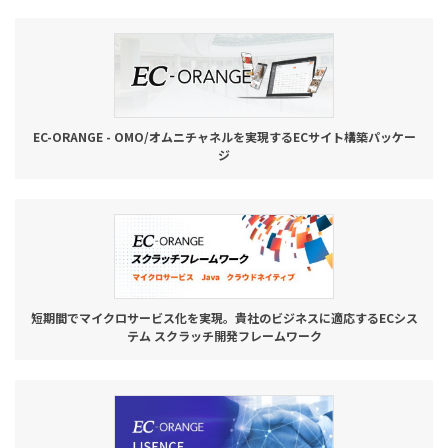
お役立ち記事
03-6432-0346
電話受付：平日 10:00~17:00
EC-ORANGE - OMO/オムニチャネルを実現するECサイト構築パッケー
ジ
お問い合わせ
短期間でマイクロサービス化を実現。貴社のビジネスに適応するECシス
テム スクラッチ開発フレームワーク