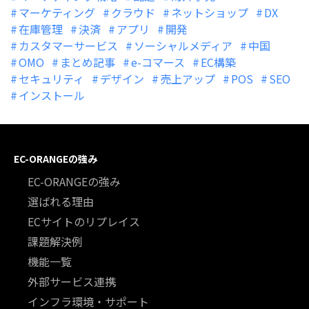
マーケティング
クラウド
ネットショップ
DX
在庫管理
決済
アプリ
開発
カスタマーサービス
ソーシャルメディア
中国
OMO
まとめ記事
e-コマース
EC構築
セキュリティ
デザイン
売上アップ
POS
SEO
インストール
EC-ORANGEの強み
EC-ORANGEの強み
選ばれる理由
ECサイトのリプレイス
課題解決例
機能一覧
外部サービス連携
インフラ環境・サポート