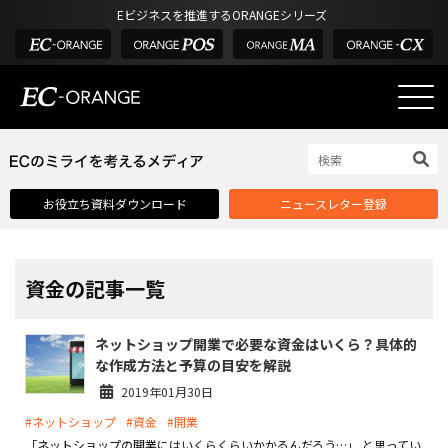
Eビジネスを推進するORANGEシリーズ
EC-ORANGEの強み
EC-ORANGEの強み
お役立ち資料ダウンロード
ニュースレター登録
選ばれる理由
ECサイトのリプレイス
課題解決例
資金の記事一覧
機能一覧
ネットショップ開業で必要な資金はいくら？具体的
外部サービス連携
な作成方法と予算の目安を解説
インフラ環境・サポート
2019年01月30日
#ネットショップ
#資金
#開業
費用
「ネットショップの開業にはいくらくらいかかるんだろう…」 と思ってい