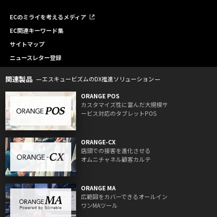
ECのミライを考えるメディア
EC関連キーワード集
サイトマップ
ニュースレター登録
関連製品
エスキュービズムのDX推進ソリューション
ORANGE POS
カスタマイズ性に富んだ大規模サ
ービス対応のタブレットPOS
ORANGE-CX
店頭での接客を進化させる
オムニチャネル顧客カルテ
ORANGE MA
広範囲をカバーできるオールイン
ワンMAツール