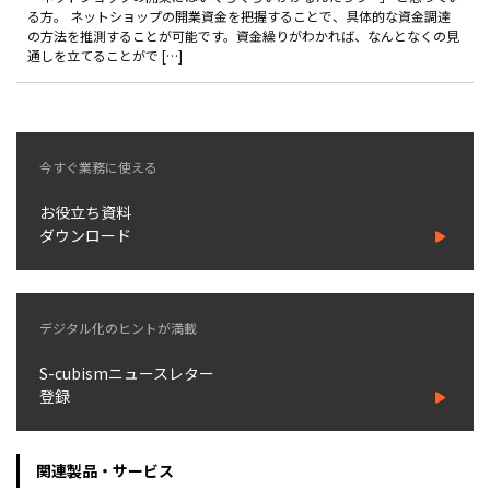
製品
る方。 ネットショップの開業資金を把握することで、具体的な資金調達
の方法を推測することが可能です。資金繰りがわかれば、なんとなくの見
通しを立てることがで […]
特長
ショッピングモール型 EC
マルチテナント、マルチブランドなど
今すぐ業務に使える
通販受注対応
ECと通販の連動を可能に
お役立ち資料
EC運用支援
ダウンロード
継続的に結果を出し続けるECサイトへ
スクラッチ開発
デジタル化のヒントが満載
ライセンス契約
S-cubismニュースレター
内製化支援
登録
補助金活用支援
関連製品・サービス
導入事例