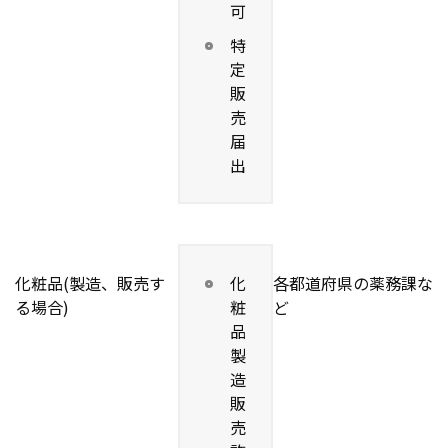
可
特
定
販
売
届
出
化粧品(製造、販売す
化
各都道府県の薬務課な
る場合)
粧
ど
品
製
造
販
売