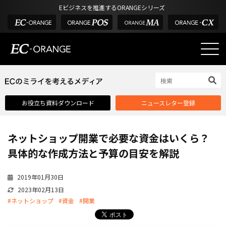
Eビジネスを推進するORANGEシリーズ
EC-ORANGEの強み
EC-ORANGEの強み
お役立ち資料ダウンロード
ニュースレター登録
選ばれる理由
ECサイトのリプレイス
ネットショップ開業で必要な資金はいくら？
課題解決例
具体的な作成方法と予算の目安を解説
機能一覧
2019年01月30日
外部サービス連携
2023年02月13日
インフラ環境・サポート
#ネットショップ
#資金
#開業
費用