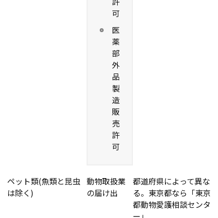
許
可
医
薬
部
外
品
製
造
販
売
許
可
ペット類(魚類と昆虫
動物取扱業
都道府県によって異な
は除く)
の届け出
る。東京都なら「東京
都動物愛護相談センタ
ー」