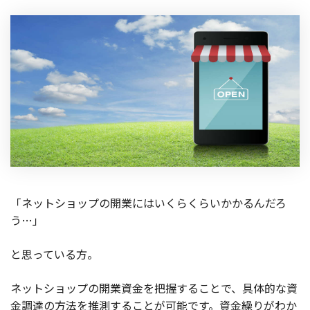
製品
特長
ショッピングモール型 EC
マルチテナント、マルチブランドなど
通販受注対応
ECと通販の連動を可能に
EC運用支援
継続的に結果を出し続けるECサイトへ
スクラッチ開発
「ネットショップの開業にはいくらくらいかかるんだろ
ライセンス契約
う…」
内製化支援
と思っている方。
補助金活用支援
ネットショップの開業資金を把握することで、具体的な資
金調達の方法を推測することが可能です。資金繰りがわか
導入事例