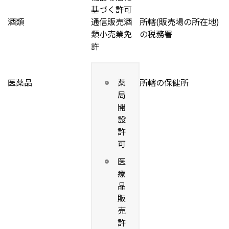
基づく許可
酒類
通信販売酒
所轄(販売場の所在地)
類小売業免
の税務署
許
医薬品
薬
所轄の保健所
局
開
設
許
可
医
療
品
販
売
許