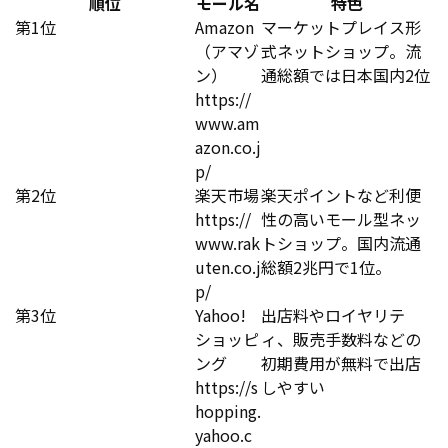
順位
モール名
特色
第1位
Amazon
マーケットプレイス形
（アマゾ
式ネットショップ。流
ン）
通総額では日本国内2位
https://
www.am
azon.co.j
p/
第2位
楽天市場
楽天ポイントなど利便
https://
性の高いモール型ネッ
www.rak
トショップ。国内流通
uten.co.j
総額2兆円で1位。
p/
第3位
Yahoo!
出店料やロイヤリテ
ショッピ
ィ、販売手数料などの
ング
初期費用が無料で出店
https://s
しやすい
hopping.
yahoo.c