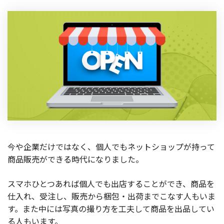
製品
特長
ショッピングモール型 EC
マルチテナント、マルチブランドなど
通販受注対応
ECと通販の連動を可能に
EC運用支援
継続的に結果を出し続けるECサイトへ
スクラッチ開発
今や企業だけではなく、個人でもネットショップが持って
ライセンス契約
商品販売ができる時代になりました。
内製化支援
スマホひとつあれば個人でも出店することができ、商品を
仕入れ、受注し、販売から梱包・出荷までこなす人もいま
補助金活用支援
す。また中には写真の撮り方を工夫して商品を出品してい
る人もいます。
導入事例