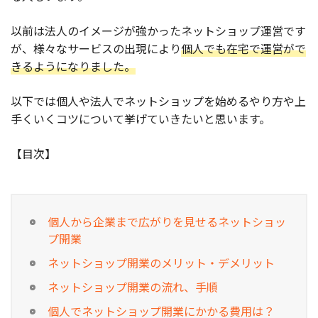
お役立ち記事
以前は法人のイメージが強かったネットショップ運営です
が、様々なサービスの出現により
個人でも在宅で運営がで
03-6432-0346
きるようになりました。
電話受付：平日 10:00~17:00
以下では個人や法人でネットショップを始めるやり方や上
お問い合わせ
手くいくコツについて挙げていきたいと思います。
【目次】
個人から企業まで広がりを見せるネットショッ
プ開業
ネットショップ開業のメリット・デメリット
ネットショップ開業の流れ、手順
個人でネットショップ開業にかかる費用は？