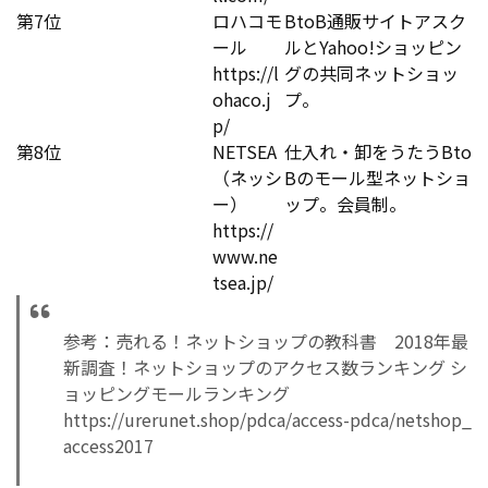
第7位
ロハコモ
BtoB通販サイトアスク
ール
ルとYahoo!ショッピン
https://l
グの共同ネットショッ
ohaco.j
プ。
p/
第8位
NETSEA
仕入れ・卸をうたうBto
（ネッシ
Bのモール型ネットショ
ー）
ップ。会員制。
https://
www.ne
tsea.jp/
参考：売れる！ネットショップの教科書 2018年最
新調査！ネットショップのアクセス数ランキング シ
ョッピングモールランキング
https://urerunet.shop/pdca/access-pdca/netshop_
access2017