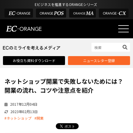
Eビジネスを推進するORANGEシリーズ
EC-ORANGEの強み
EC-ORANGEの強み
お役立ち資料ダウンロード
ニュースレター登録
選ばれる理由
ECサイトのリプレイス
ネットショップ開業で失敗しないためには？
課題解決例
開業の流れ、コツや注意点を紹介
機能一覧
2017年12月04日
外部サービス連携
2023年02月13日
インフラ環境・サポート
#ネットショップ
#開業
費用