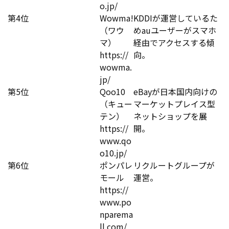
o.jp/
第4位
Wowma!
KDDIが運営しているた
（ワウ
めauユーザーがスマホ
マ）
経由でアクセスする傾
https://
向。
wowma.
jp/
第5位
Qoo10
eBayが日本国内向けの
（キュー
マーケットプレイス型
テン）
ネットショップを展
https://
開。
www.qo
o10.jp/
第6位
ポンパレ
リクルートグループが
モール
運営。
https://
www.po
nparema
ll.com/