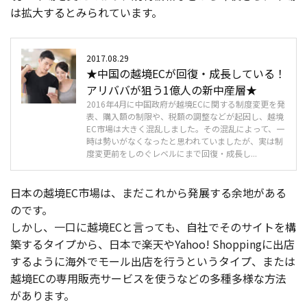
は拡大するとみられています。
2017.08.29
★中国の越境ECが回復・成長している！
アリババが狙う1億人の新中産層★
2016年4月に中国政府が越境ECに関する制度変更を発
表、購入額の制限や、税額の調整などが起因し、越境
EC市場は大きく混乱しました。その混乱によって、一
時は勢いがなくなったと思われていましたが、実は制
度変更前をしのぐレベルにまで回復・成長し...
日本の越境EC市場は、まだこれから発展する余地がある
のです。
しかし、一口に越境ECと言っても、自社でそのサイトを構
築するタイプから、日本で楽天やYahoo! Shoppingに出店
するように海外でモール出店を行うというタイプ、または
越境ECの専用販売サービスを使うなどの多種多様な方法
があります。