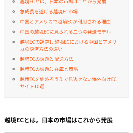
越境ECとは。日本の市場はこれから発展
急成長を遂げる越境EC市場
お役立ち記事
中国とアメリカで越境ECが利用される理由
03-6432-0346
中国の越境ECに見られる二つの発送モデル
電話受付：平日 10:00~17:00
越境ECの課題1. 越境ECにおける中国とアメリ
お問い合わせ
カの決済方法の違い
越境ECの課題2. 配送方法
越境ECの課題3. 在庫と商品
越境ECを始めるうえで見逃せない海外向けEC
サイト10選
越境ECとは。日本の市場はこれから発展