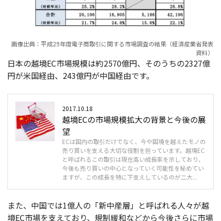
画像出典：平成29年度電子商取引に関する市場調査の結果（経済産業省発表
資料）
日本の越境EC市場規模は約2570億円、そのうちの2327億
円が米国経由、243億円が中国経由です。
2017.10.18
越境ECの市場規模拡大の背景と今後の展
望
ECは国内の取引だけでなく、今や国境を越えたモノの
売り買いを支える大切な役割を担っています。越境EC
と呼ばれるこの取引は現在高い成長率を示しており、
今後も売り買いの中心となっていく可能性を秘めてい
ますが、この成長を特に下支えしているのが二大...
また、中国では1億人の「新中産層」と呼ばれる人々が越
境EC市場を支えており、規制緩和などから今後さらに市場