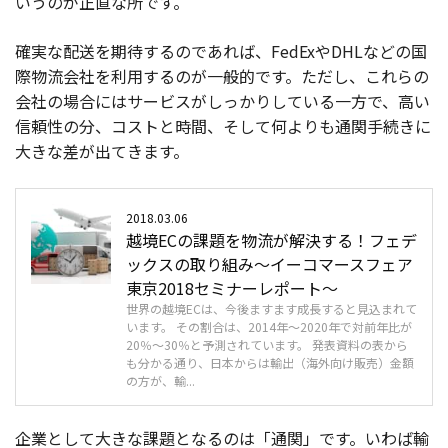
いうのが正直な所です。
確実な配送を期待するのであれば、FedExやDHLなどの国
際物流会社を利用するのが一般的です。ただし、これらの
会社の場合にはサービスがしっかりしている一方で、高い
信頼性の分、コストと時間、そして何よりも通関手続きに
大きな差が出てきます。
2018.03.06
越境ECの課題を物流が解決する！フェデ
ックスの取り組み～イーコマースフェア
東京2018セミナーレポート～
世界の越境ECは、今後ますます成長すると見込まれて
います。 その割合は、2014年～2020年で対前年比が
20％～30％と予測されています。 発表資料の表から
も分かる通り、日本からは輸出（海外向け販売）金額
の方が、輸...
企業として大きな課題となるのは「通関」です。いわば輸