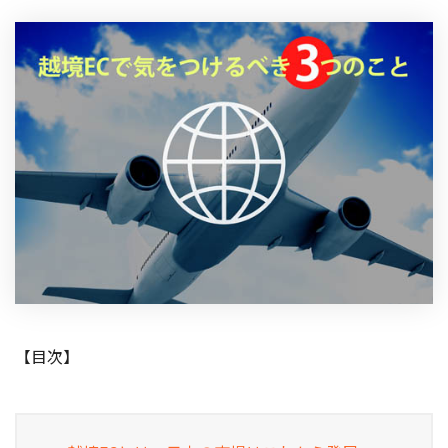
製品
特長
ショッピングモール型 EC
マルチテナント、マルチブランドなど
通販受注対応
ECと通販の連動を可能に
EC運用支援
継続的に結果を出し続けるECサイトへ
スクラッチ開発
ライセンス契約
内製化支援
【目次】
補助金活用支援
導入事例