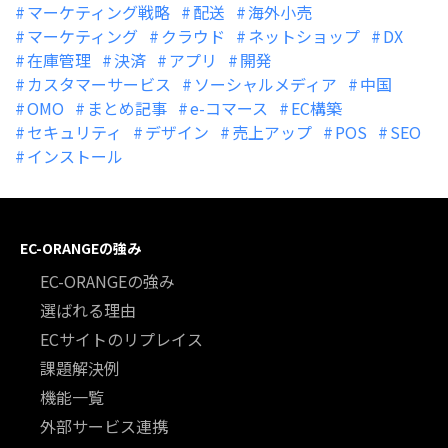
マーケティング戦略
配送
海外小売
マーケティング
クラウド
ネットショップ
DX
在庫管理
決済
アプリ
開発
カスタマーサービス
ソーシャルメディア
中国
OMO
まとめ記事
e-コマース
EC構築
セキュリティ
デザイン
売上アップ
POS
SEO
インストール
EC-ORANGEの強み
EC-ORANGEの強み
選ばれる理由
ECサイトのリプレイス
課題解決例
機能一覧
外部サービス連携