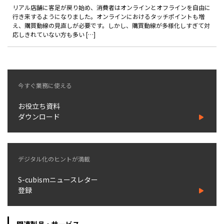
製品
リアル店舗に客足が戻り始め、消費者はオンラインとオフラインを自由に
行き来するようになりました。オンラインにおけるタッチポイントも増
え、購買動線の見直しが必要です。しかし、購買動線が多様化しすぎて対
特長
応しきれていない方も多い […]
ショッピングモール型 EC
マルチテナント、マルチブランドなど
通販受注対応
今すぐ業務に使える
ECと通販の連動を可能に
EC運用支援
お役立ち資料
継続的に結果を出し続けるECサイトへ
ダウンロード
スクラッチ開発
ライセンス契約
デジタル化のヒントが満載
内製化支援
S-cubismニュースレター
登録
補助金活用支援
導入事例