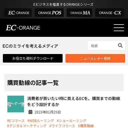
Eビジネスを推進するORANGEシリーズ
EC-ORANGEの強み
EC-ORANGEの強み
お役立ち資料ダウンロード
ニュースレター登録
選ばれる理由
ECサイトのリプレイス
課題解決例
購買動線の記事一覧
機能一覧
消費者が買いたい時に買えるECを。購買までの動線
外部サービス連携
をどう設計するか
インフラ環境・サポート
2023年01月25日
#Eコマース
#WEBルーミング
#ショールーミング
費用
#デジタルマーケティング
#ライブコマース
#購買動線