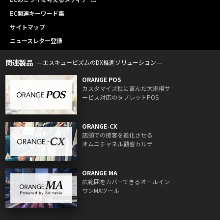
EC関連キーワード集
サイトマップ
ニュースレター登録
関連製品
エスキュービズムのDX推進ソリューション
ORANGE POS
カスタマイズ性に富んだ大規模サ
ービス対応のタブレットPOS
ORANGE-CX
店頭での接客を進化させる
オムニチャネル顧客カルテ
ORANGE MA
広範囲をカバーできるオールイン
ワンMAツール