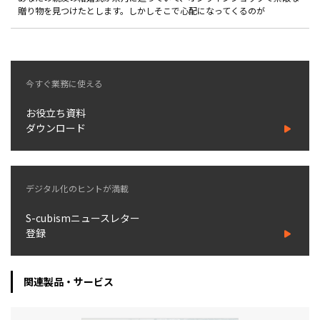
製品
贈り物を見つけたとします。しかしそこで心配になってくるのが
特長
ショッピングモール型 EC
今すぐ業務に使える
マルチテナント、マルチブランドなど
通販受注対応
お役立ち資料
ECと通販の連動を可能に
ダウンロード
EC運用支援
継続的に結果を出し続けるECサイトへ
スクラッチ開発
デジタル化のヒントが満載
S-cubismニュースレター
ライセンス契約
登録
内製化支援
関連製品・サービス
補助金活用支援
導入事例