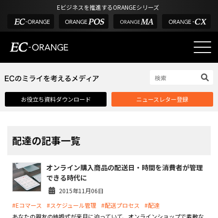
Eビジネスを推進するORANGEシリーズ
EC-ORANGEの強み
EC-ORANGEの強み
お役立ち資料ダウンロード
ニュースレター登録
選ばれる理由
ECサイトのリプレイス
課題解決例
配達の記事一覧
機能一覧
オンライン購入商品の配送日・時間を消費者が管理
外部サービス連携
できる時代に
インフラ環境・サポート
2015年11月06日
#Eコマース
#スケジュール管理
#配送プロセス
#配達
費用
あなたの親友の結婚式が来月に迫っていて、オンラインショップで素敵な