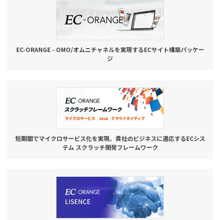
お役立ち記事
03-6432-0346
EC-ORANGE - OMO/オムニチャネルを実現するECサイト構築パッケー
電話受付：平日 10:00~17:00
ジ
お問い合わせ
短期間でマイクロサービス化を実現。貴社のビジネスに適応するECシス
テム スクラッチ開発フレームワーク